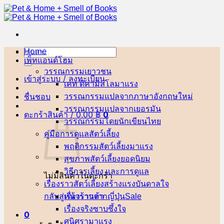
ข้าม
ไป
ยัง
เนื้อหา
Home
ค้นหา:
เพ็ทแอนด์โฮม
วรรณกรรมเยาวชน
เข้าสู่ระบบ / ลงทะเบียน
เคท ดิคามิลโล
ชื่นชอบ
วรรณกรรมแปลจากภาษาอังกฤษ
วรรณกรรมแปลจากเยอรมัน
ตะกร้าสินค้า /
0.00
฿
0
วรรณกรรมโดยนักเขียนไทย
คู่มือการดูแลสัตว์เลี้ยง
พฤติกรรมสัตว์เลี้ยง
สุขภาพสัตว์เลี้ยง
วิธีการเลี้ยง และการดูแล
ไม่มีสินค้าในตะกร้า
เรื่องราวสัตว์เลี้ยงสร้างแรงบันดาลใจ
กลับสู่หน้าร้านค้า
เรื่องราวจากญี่ปุ่น
เรื่องจริงซาบซึ้งใจ
0
ศนิศรา