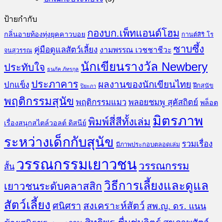
ป้ายกำกับ
กองบก.เพ็ทแอนด์โฮม
กลิ่นอายท้องทุ่งยุคคาวบอย
กานต์สิริ โร
ซาบซึ้ง
คู่มือดูแลสัตว์เลี้ยง
งามพรรณ เวชชาชีวะ
จนสุวรรณ
นักเขียนรางวัล Newbery
ประทับใจ
ธนภัค ภัทรกุล
ประภาคาร
ผลงานของนักเขียนไทย
ปกแข็ง
ฝึกสุนัข
ปิยะภา
พฤติกรรมสุนัข
พฤติกรรมแมว
พลอยชมพู สุคัสถิตย์
พล็อต
มิตรภาพ
พิมพ์สี่สีทั้งเล่ม
เรื่องสนุกสไตล์วอลต์ ดิสนีย์
ระหว่างเด็กกับสุนัข
รวมเรื่อง
มีภาพประกอบตลอดเล่ม
วรรณกรรมเยาวชน
วรรณกรรม
สั้น
วิธีการเลี้ยงและดูแล
เยาวชนระดับคลาสสิก
สัตว์เลี้ยง
สงเคราะห์สัตว์
ศนิศรา
สพ.ญ. ดร. แนน