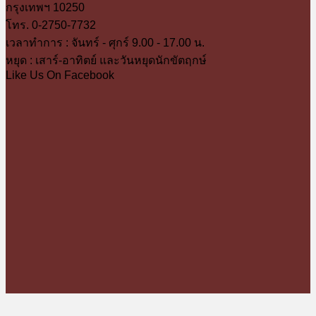
กรุงเทพฯ 10250
โทร. 0-2750-7732
เวลาทำการ : จันทร์ - ศุกร์ 9.00 - 17.00 น.
หยุด : เสาร์-อาทิตย์ และวันหยุดนักขัตฤกษ์
Like Us On Facebook
T