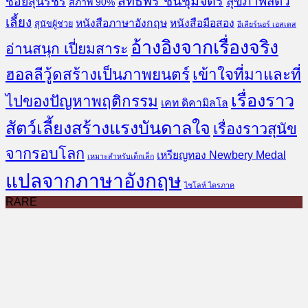
สิทธิพร ชื่นชุ่มจิตร์
สุขภาพสัตว์
ช้อยสุนิรชร
สภาพ 90%
เลี้ยง
หนังสือภาษาอังกฤษ
หนังสือมือสอง
สุนัขผู้ช่วย
อีเลียร์นอร์ เอสเตส
อ้างอิงจากเรื่องจริง
อ่านสนุก เปี่ยมสาระ
ฮอลลีวู้ดสร้างเป็นภาพยนตร์
เข้าใจที่มาและที่
เรื่องราว
ไปของปัญหาพฤติกรรม
เคท ดิคามิลโล
สัตว์เลี้ยงสร้างแรงบันดาลใจ
เรื่องราวสุนัข
จากรอบโลก
เหรียญทอง Newbery Medal
เหมาะสำหรับเด็กเล็ก
แปลจากภาษาอังกฤษ
ไชโลห์ ไตรภาค
RARE