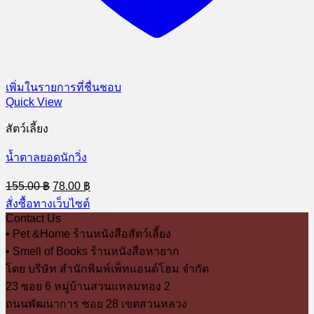
เพิ่มในรายการที่ชื่นชอบ
Quick View
สัตว์เลี้ยง
น้ำตาลยอดนักวิ่ง
Original
Current
155.00
฿
78.00
฿
price
price
สั่งซื้อทางเว็บไซต์
was:
is:
Contact Us
155.00 ฿.
78.00 ฿.
• Pet &Home ร้านหนังสือสัตว์เลี้ยง
• Smell of Books ร้านหนังสือหายาก
โดย บริษัท สำนักพิมพ์เพ็ทแอนด์โฮม จำกัด
23 ซอย 6 หมู่บ้านสวนแหลมทอง 2
ถนนพัฒนาการ ซอย 28 เขตสวนหลวง