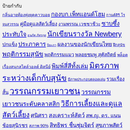
ป้ายกำกับ
กองบก.เพ็ทแอนด์โฮม
กลิ่นอายท้องทุ่งยุคคาวบอย
กานต์สิริ โร
ซาบซึ้ง
คู่มือดูแลสัตว์เลี้ยง
งามพรรณ เวชชาชีวะ
จนสุวรรณ
นักเขียนรางวัล Newbery
ประทับใจ
ธนภัค ภัทรกุล
ประภาคาร
ผลงานของนักเขียนไทย
ปกแข็ง
ฝึกสุนัข
ปิยะภา
พฤติกรรมสุนัข
พฤติกรรมแมว
พลอยชมพู สุคัสถิตย์
พล็อต
มิตรภาพ
พิมพ์สี่สีทั้งเล่ม
เรื่องสนุกสไตล์วอลต์ ดิสนีย์
ระหว่างเด็กกับสุนัข
รวมเรื่อง
มีภาพประกอบตลอดเล่ม
วรรณกรรมเยาวชน
วรรณกรรม
สั้น
วิธีการเลี้ยงและดูแล
เยาวชนระดับคลาสสิก
สัตว์เลี้ยง
สงเคราะห์สัตว์
ศนิศรา
สพ.ญ. ดร. แนน
สิทธิพร ชื่นชุ่มจิตร์
สุขภาพสัตว์
ช้อยสุนิรชร
สภาพ 90%