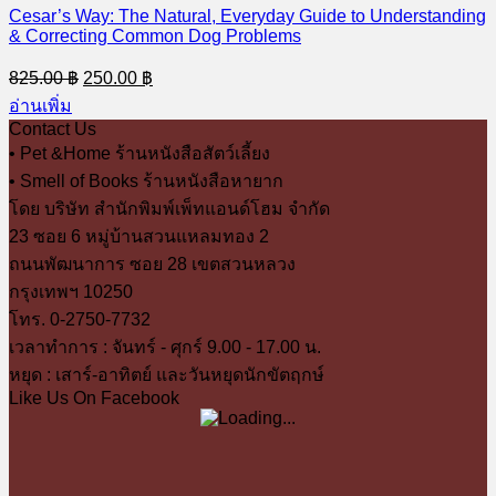
Cesar’s Way: The Natural, Everyday Guide to Understanding
& Correcting Common Dog Problems
Original
Current
825.00
฿
250.00
฿
price
price
อ่านเพิ่ม
was:
is:
Contact Us
825.00 ฿.
250.00 ฿.
• Pet &Home ร้านหนังสือสัตว์เลี้ยง
• Smell of Books ร้านหนังสือหายาก
โดย บริษัท สำนักพิมพ์เพ็ทแอนด์โฮม จำกัด
23 ซอย 6 หมู่บ้านสวนแหลมทอง 2
ถนนพัฒนาการ ซอย 28 เขตสวนหลวง
กรุงเทพฯ 10250
โทร. 0-2750-7732
เวลาทำการ : จันทร์ - ศุกร์ 9.00 - 17.00 น.
หยุด : เสาร์-อาทิตย์ และวันหยุดนักขัตฤกษ์
Like Us On Facebook