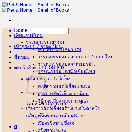
ข้าม
ไป
ยัง
เนื้อหา
Home
ค้นหา:
เพ็ทแอนด์โฮม
วรรณกรรมเยาวชน
เข้าสู่ระบบ / ลงทะเบียน
เคท ดิคามิลโล
ชื่นชอบ
วรรณกรรมแปลจากภาษาอังกฤษ
วรรณกรรมแปลจากเยอรมัน
ตะกร้าสินค้า /
0.00
฿
0
วรรณกรรมโดยนักเขียนไทย
คู่มือการดูแลสัตว์เลี้ยง
พฤติกรรมสัตว์เลี้ยง
สุขภาพสัตว์เลี้ยง
วิธีการเลี้ยง และการดูแล
ไม่มีสินค้าในตะกร้า
เรื่องราวสัตว์เลี้ยงสร้างแรงบันดาลใจ
กลับสู่หน้าร้านค้า
เรื่องราวจากญี่ปุ่น
เรื่องจริงซาบซึ้งใจ
0
ศนิศรา