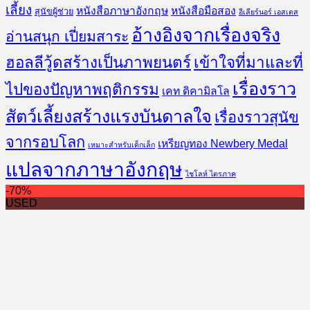
เลี้ยง
หนังสือภาษาอังกฤษ
หนังสือมือสอง
สุนัขผู้ช่วย
อีเลียร์นอร์ เอสเตส
อ้างอิงจากเรื่องจริง
อ่านสนุก เปี่ยมสาระ
ฮอลลีวู้ดสร้างเป็นภาพยนตร์
เข้าใจที่มาและที่
เรื่องราว
ไปของปัญหาพฤติกรรม
เคท ดิคามิลโล
สัตว์เลี้ยงสร้างแรงบันดาลใจ
เรื่องราวสุนัข
จากรอบโลก
เหรียญทอง Newbery Medal
เหมาะสำหรับเด็กเล็ก
แปลจากภาษาอังกฤษ
ไชโลห์ ไตรภาค
-70%
USED