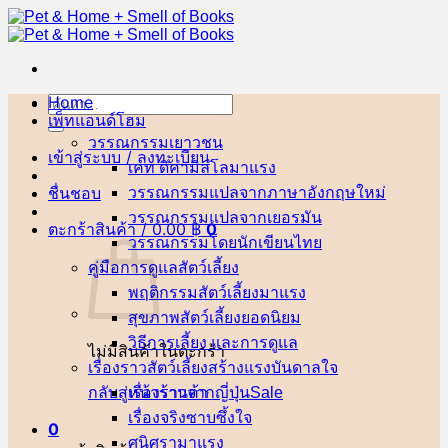
ข้าม
ไป
ยัง
เนื้อหา
Home
ค้นหา:
เพ็ทแอนด์โฮม
วรรณกรรมเยาวชน
เข้าสู่ระบบ / ลงทะเบียน
เคท ดิคามิลโล
ชื่นชอบ
วรรณกรรมแปลจากภาษาอังกฤษ
วรรณกรรมแปลจากเยอรมัน
ตะกร้าสินค้า /
0.00
฿
0
วรรณกรรมโดยนักเขียนไทย
คู่มือการดูแลสัตว์เลี้ยง
พฤติกรรมสัตว์เลี้ยง
สุขภาพสัตว์เลี้ยง
วิธีการเลี้ยง และการดูแล
ไม่มีสินค้าในตะกร้า
เรื่องราวสัตว์เลี้ยงสร้างแรงบันดาลใจ
กลับสู่หน้าร้านค้า
เรื่องราวจากญี่ปุ่น
เรื่องจริงซาบซึ้งใจ
0
ศนิศรา