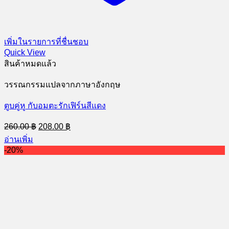
เพิ่มในรายการที่ชื่นชอบ
Quick View
สินค้าหมดแล้ว
วรรณกรรมแปลจากภาษาอังกฤษ
ตูบคู่หู กับอมตะรักเฟิร์นสีแดง
Original
Current
260.00
฿
208.00
฿
price
price
อ่านเพิ่ม
was:
is:
-20%
260.00 ฿.
208.00 ฿.