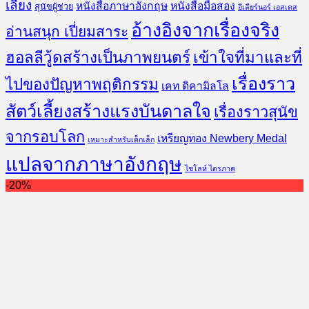
เลี้ยง
หนังสือภาษาอังกฤษ
หนังสือมือสอง
สุนัขผู้ช่วย
อีเลียร์นอร์ เอสเตส
อ้างอิงจากเรื่องจริง
อ่านสนุก เปี่ยมสาระ
ฮอลลีวู้ดสร้างเป็นภาพยนตร์
เข้าใจที่มาและที่
เรื่องราว
ไปของปัญหาพฤติกรรม
เคท ดิคามิลโล
สัตว์เลี้ยงสร้างแรงบันดาลใจ
เรื่องราวสุนัข
จากรอบโลก
เหรียญทอง Newbery Medal
เหมาะสำหรับเด็กเล็ก
แปลจากภาษาอังกฤษ
ไชโลห์ ไตรภาค
-20%