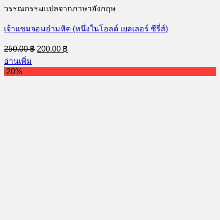
วรรณกรรมแปลจากภาษาอังกฤษ
เจ้าแซมจอมอำมหิต (หนึ่งในโอลด์ เยลเลอร์ ซีรี่ส์)
Original
Current
250.00
฿
200.00
฿
price
price
อ่านเพิ่ม
was:
is:
-20%
250.00 ฿.
200.00 ฿.