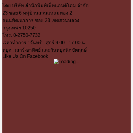
โดย บริษัท สำนักพิมพ์เพ็ทแอนด์โฮม จำกัด
23 ซอย 6 หมู่บ้านสวนแหลมทอง 2
ถนนพัฒนาการ ซอย 28 เขตสวนหลวง
กรุงเทพฯ 10250
โทร. 0-2750-7732
เวลาทำการ : จันทร์ - ศุกร์ 9.00 - 17.00 น.
หยุด : เสาร์-อาทิตย์ และวันหยุดนักขัตฤกษ์
Like Us On Facebook