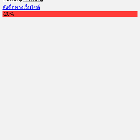
price
price
สั่งซื้อทางเว็บไซต์
was:
is:
-20%
150.00 ฿.
120.00 ฿.