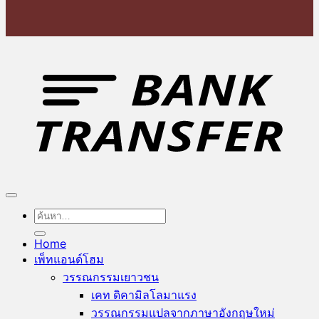
T
ค้นหา:
Home
เพ็ทแอนด์โฮม
วรรณกรรมเยาวชน
เคท ดิคามิลโล
วรรณกรรมแปลจากภาษาอังกฤษ