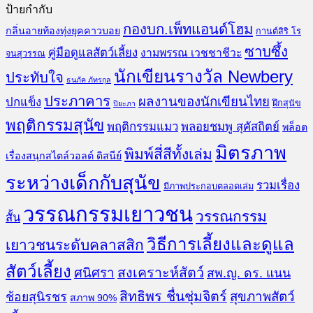
ป้ายกำกับ
กองบก.เพ็ทแอนด์โฮม
กลิ่นอายท้องทุ่งยุคคาวบอย
กานต์สิริ โร
ซาบซึ้ง
คู่มือดูแลสัตว์เลี้ยง
งามพรรณ เวชชาชีวะ
จนสุวรรณ
นักเขียนรางวัล Newbery
ประทับใจ
ธนภัค ภัทรกุล
ประภาคาร
ผลงานของนักเขียนไทย
ปกแข็ง
ฝึกสุนัข
ปิยะภา
พฤติกรรมสุนัข
พฤติกรรมแมว
พลอยชมพู สุคัสถิตย์
พล็อต
มิตรภาพ
พิมพ์สี่สีทั้งเล่ม
เรื่องสนุกสไตล์วอลต์ ดิสนีย์
ระหว่างเด็กกับสุนัข
รวมเรื่อง
มีภาพประกอบตลอดเล่ม
วรรณกรรมเยาวชน
วรรณกรรม
สั้น
วิธีการเลี้ยงและดูแล
เยาวชนระดับคลาสสิก
สัตว์เลี้ยง
สงเคราะห์สัตว์
ศนิศรา
สพ.ญ. ดร. แนน
สิทธิพร ชื่นชุ่มจิตร์
สุขภาพสัตว์
ช้อยสุนิรชร
สภาพ 90%