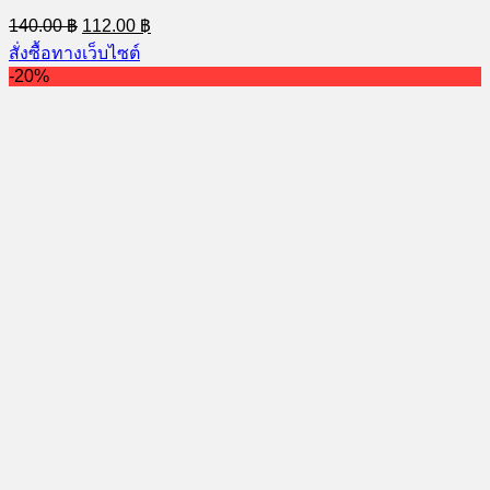
Original
Current
140.00
฿
112.00
฿
price
price
สั่งซื้อทางเว็บไซต์
was:
is:
-20%
140.00 ฿.
112.00 ฿.