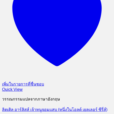
เพิ่มในรายการที่ชื่นชอบ
Quick View
วรรณกรรมแปลจากภาษาอังกฤษ
ลิตเติล อาร์ลิสส์ เจ้าหนูจอมแสบ (หนึ่งในโอลด์ เยลเลอร์ ซีรี่ส์)