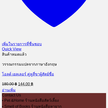
เพิ่มในรายการที่ชื่นชอบ
Quick View
สินค้าหมดแล้ว
วรรณกรรมแปลจากภาษาอังกฤษ
โอลด์ เยลเลอร์ คู่หูสี่ขาผู้สัตย์ซื่อ
Original
Current
180.00
฿
144.00
฿
price
price
อ่านเพิ่ม
was:
is:
Contact Us
180.00 ฿.
144.00 ฿.
• Pet &Home ร้านหนังสือสัตว์เลี้ยง
• Smell of Books ร้านหนังสือหายาก