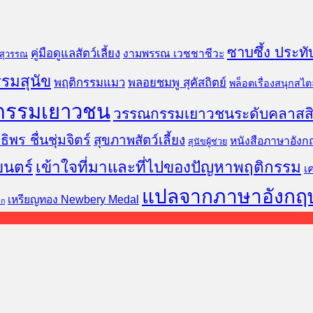
ซาบซึ้ง ประทั
คู่มือดูแลสัตว์เลี้ยง
งามพรรณ เวชชาชีวะ
นสุวรรณ
รมสุนัข
พฤติกรรมแมว
พลอยชมพู สุคัสถิตย์
พล็อตเรื่องสนุกสไตล
กรรมเยาวชน
วรรณกรรมเยาวชนระดับคลาสส
ธิพร ชื่นชุ่มจิตร์
สุขภาพสัตว์เลี้ยง
หนังสือภาษาอังก
สุนัขผู้ช่วย
ยนตร์
เข้าใจที่มาและที่ไปของปัญหาพฤติกรรม
เ
แปลจากภาษาอังกฤ
เหรียญทอง Newbery Medal
็ก