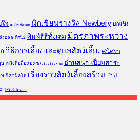
นักเขียนรางวัล Newbery
บใจ
ปกแข็ง
ธนภัค ภัทรกุล
มิตรภาพระหว่าง
พิมพ์สี่สีทั้งเล่ม
์วอลต์ ดิสนีย์
วิธีการเลี้ยงและดูแลสัตว์เลี้ยง
ิก
ศนิศรา
อ่านสนุก เปี่ยมสาระ
ฤษ
หนังสือมือสอง
อีเลียร์นอร์ เอสเตส
เรื่องราวสัตว์เลี้ยงสร้างแรง
คท ดิคามิลโล
ษ
ไชโลห์ ไตรภาค