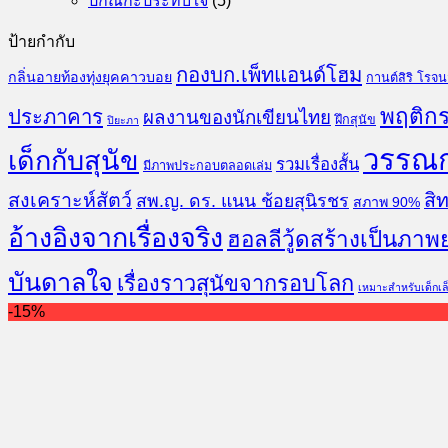
ปกิณกะประทับใจ
(5)
ป้ายกำกับ
กองบก.เพ็ทแอนด์โฮม
กลิ่นอายท้องทุ่งยุคคาวบอย
กานต์สิริ โรจ
พฤติกร
ประภาคาร
ผลงานของนักเขียนไทย
ฝึกสุนัข
ปิยะภา
วรรณ
เด็กกับสุนัข
รวมเรื่องสั้น
มีภาพประกอบตลอดเล่ม
สงเคราะห์สัตว์
สิท
สพ.ญ. ดร. แนน ช้อยสุนิรชร
สภาพ 90%
อ้างอิงจากเรื่องจริง
ฮอลลีวู้ดสร้างเป็นภาพ
บันดาลใจ
เรื่องราวสุนัขจากรอบโลก
เหมาะสำหรับเด็กเล
-15%