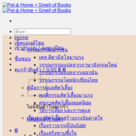
ข้าม
ไป
ยัง
เนื้อหา
ค้นหา:
Home
เพ็ทแอนด์โฮม
เข้าสู่ระบบ / ลงทะเบียน
วรรณกรรมเยาวชน
เคท ดิคามิลโล
ชื่นชอบ
วรรณกรรมแปลจากภาษาอังกฤษ
ตะกร้าสินค้า /
0.00
฿
0
วรรณกรรมแปลจากเยอรมัน
วรรณกรรมโดยนักเขียนไทย
คู่มือการดูแลสัตว์เลี้ยง
พฤติกรรมสัตว์เลี้ยง
สุขภาพสัตว์เลี้ยง
ไม่มีสินค้าในตะกร้า
วิธีการเลี้ยง และการดูแล
เรื่องราวสัตว์เลี้ยงสร้างแรงบันดาลใจ
กลับสู่หน้าร้านค้า
เรื่องราวจากญี่ปุ่น
0
เรื่องจริงซาบซึ้งใจ