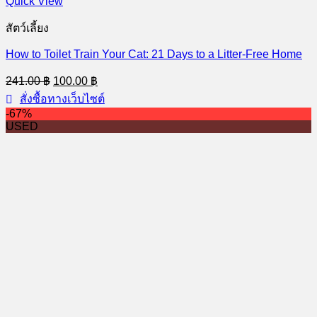
Quick View
สัตว์เลี้ยง
How to Toilet Train Your Cat: 21 Days to a Litter-Free Home
Original
Current
241.00
฿
100.00
฿
price
price
สั่งซื้อทางเว็บไซต์
was:
is:
-67%
241.00 ฿.
100.00 ฿.
USED