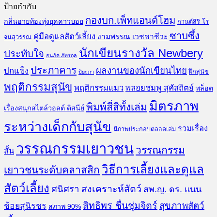
ป้ายกำกับ
กองบก.เพ็ทแอนด์โฮม
กลิ่นอายท้องทุ่งยุคคาวบอย
กานต์สิริ โร
ซาบซึ้ง
คู่มือดูแลสัตว์เลี้ยง
งามพรรณ เวชชาชีวะ
จนสุวรรณ
นักเขียนรางวัล Newbery
ประทับใจ
ธนภัค ภัทรกุล
ประภาคาร
ผลงานของนักเขียนไทย
ปกแข็ง
ฝึกสุนัข
ปิยะภา
พฤติกรรมสุนัข
พฤติกรรมแมว
พลอยชมพู สุคัสถิตย์
พล็อต
มิตรภาพ
พิมพ์สี่สีทั้งเล่ม
เรื่องสนุกสไตล์วอลต์ ดิสนีย์
ระหว่างเด็กกับสุนัข
รวมเรื่อง
มีภาพประกอบตลอดเล่ม
วรรณกรรมเยาวชน
วรรณกรรม
สั้น
วิธีการเลี้ยงและดูแล
เยาวชนระดับคลาสสิก
สัตว์เลี้ยง
สงเคราะห์สัตว์
ศนิศรา
สพ.ญ. ดร. แนน
สิทธิพร ชื่นชุ่มจิตร์
สุขภาพสัตว์
ช้อยสุนิรชร
สภาพ 90%