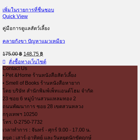
เพิ่มในรายการที่ชื่นชอบ
Quick View
คู่มือการดูแลสัตว์เลี้ยง
คลายกังขา ปัญหาแมวเหมียว
Original
Current
175.00
฿
148.75
฿
price
price
สั่งซื้อทางเว็บไซต์
was:
is:
Contact Us
175.00 ฿.
148.75 ฿.
• Pet &Home ร้านหนังสือสัตว์เลี้ยง
• Smell of Books ร้านหนังสือหายาก
โดย บริษัท สำนักพิมพ์เพ็ทแอนด์โฮม จำกัด
23 ซอย 6 หมู่บ้านสวนแหลมทอง 2
ถนนพัฒนาการ ซอย 28 เขตสวนหลวง
กรุงเทพฯ 10250
โทร. 0-2750-7732
เวลาทำการ : จันทร์ - ศุกร์ 9.00 - 17.00 น.
หยุด : เสาร์-อาทิตย์ และวันหยุดนักขัตฤกษ์