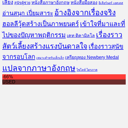
เลี้ยง
หนังสือภาษาอังกฤษ
หนังสือมือสอง
สุนัขผู้ช่วย
อีเลียร์นอร์ เอสเตส
อ้างอิงจากเรื่องจริง
อ่านสนุก เปี่ยมสาระ
ฮอลลีวู้ดสร้างเป็นภาพยนตร์
เข้าใจที่มาและที่
เรื่องราว
ไปของปัญหาพฤติกรรม
เคท ดิคามิลโล
สัตว์เลี้ยงสร้างแรงบันดาลใจ
เรื่องราวสุนัข
จากรอบโลก
เหรียญทอง Newbery Medal
เหมาะสำหรับเด็กเล็ก
แปลจากภาษาอังกฤษ
ไชโลห์ ไตรภาค
-66%
USED