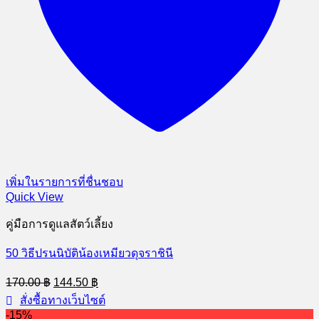
เพิ่มในรายการที่ชื่นชอบ
Quick View
คู่มือการดูแลสัตว์เลี้ยง
50 วิธีปรนนิบัติน้องเหมียวดุจราชินี
Original
Current
170.00
฿
144.50
฿
price
price
สั่งซื้อทางเว็บไซต์
was:
is:
-15%