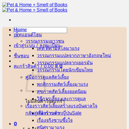
ข้าม
ไป
ยัง
เนื้อหา
Home
ค้นหา:
เพ็ทแอนด์โฮม
วรรณกรรมเยาวชน
เข้าสู่ระบบ / ลงทะเบียน
เคท ดิคามิลโล
ชื่นชอบ
วรรณกรรมแปลจากภาษาอังกฤษ
วรรณกรรมแปลจากเยอรมัน
ตะกร้าสินค้า /
0.00
฿
0
วรรณกรรมโดยนักเขียนไทย
คู่มือการดูแลสัตว์เลี้ยง
พฤติกรรมสัตว์เลี้ยง
สุขภาพสัตว์เลี้ยง
วิธีการเลี้ยง และการดูแล
ไม่มีสินค้าในตะกร้า
เรื่องราวสัตว์เลี้ยงสร้างแรงบันดาลใจ
กลับสู่หน้าร้านค้า
เรื่องราวจากญี่ปุ่น
เรื่องจริงซาบซึ้งใจ
0
ศนิศรา