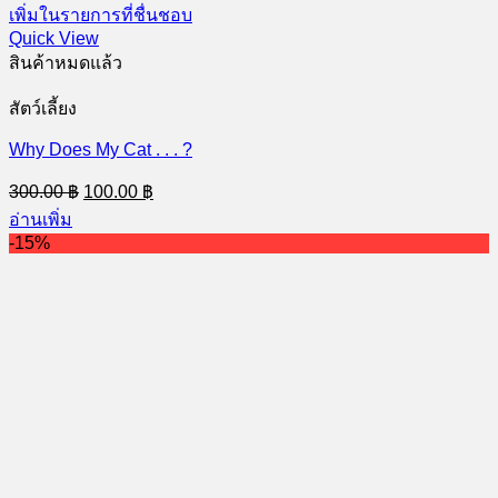
เพิ่มในรายการที่ชื่นชอบ
Quick View
สินค้าหมดแล้ว
สัตว์เลี้ยง
Why Does My Cat . . . ?
Original
Current
300.00
฿
100.00
฿
price
price
อ่านเพิ่ม
was:
is:
-15%
300.00 ฿.
100.00 ฿.