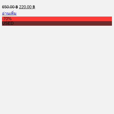
Original
Current
650.00
฿
220.00
฿
price
price
อ่านเพิ่ม
was:
is:
-70%
650.00 ฿.
220.00 ฿.
USED