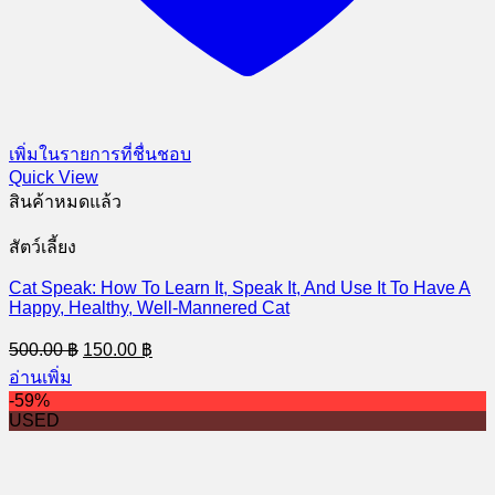
เพิ่มในรายการที่ชื่นชอบ
Quick View
สินค้าหมดแล้ว
สัตว์เลี้ยง
Cat Speak: How To Learn It, Speak It, And Use It To Have A
Happy, Healthy, Well-Mannered Cat
Original
Current
500.00
฿
150.00
฿
price
price
อ่านเพิ่ม
was:
is:
-59%
500.00 ฿.
150.00 ฿.
USED