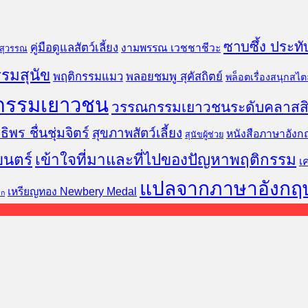
ซาบซึ้ง ประทั
คู่มือดูแลสัตว์เลี้ยง
งามพรรณ เวชชาชีวะ
นสุวรรณ
รมสุนัข
พฤติกรรมแมว
พลอยชมพู สุคัสถิตย์
พล็อตเรื่องสนุกสไตล
กรรมเยาวชน
วรรณกรรมเยาวชนระดับคลาสส
ธิพร ชื่นชุ่มจิตร์
สุขภาพสัตว์เลี้ยง
หนังสือภาษาอังก
สุนัขผู้ช่วย
ยนตร์
เข้าใจที่มาและที่ไปของปัญหาพฤติกรรม
เ
แปลจากภาษาอังกฤ
เหรียญทอง Newbery Medal
็ก