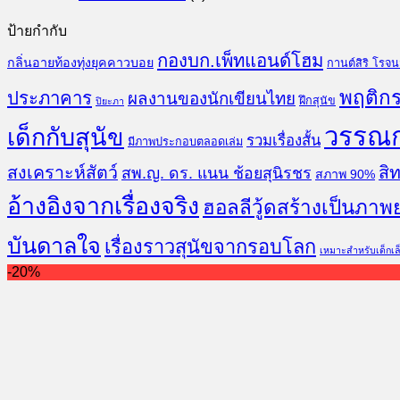
ป้ายกำกับ
กองบก.เพ็ทแอนด์โฮม
กลิ่นอายท้องทุ่งยุคคาวบอย
กานต์สิริ โรจ
พฤติกร
ประภาคาร
ผลงานของนักเขียนไทย
ฝึกสุนัข
ปิยะภา
วรรณ
เด็กกับสุนัข
รวมเรื่องสั้น
มีภาพประกอบตลอดเล่ม
สงเคราะห์สัตว์
สิท
สพ.ญ. ดร. แนน ช้อยสุนิรชร
สภาพ 90%
อ้างอิงจากเรื่องจริง
ฮอลลีวู้ดสร้างเป็นภาพ
บันดาลใจ
เรื่องราวสุนัขจากรอบโลก
เหมาะสำหรับเด็กเล
-20%