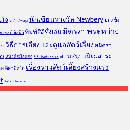
นักเขียนรางวัล Newbery
บใจ
ปกแข็ง
ธนภัค ภัทรกุล
มิตรภาพระหว่าง
พิมพ์สี่สีทั้งเล่ม
์วอลต์ ดิสนีย์
วิธีการเลี้ยงและดูแลสัตว์เลี้ยง
ิก
ศนิศรา
อ่านสนุก เปี่ยมสาระ
ฤษ
หนังสือมือสอง
อีเลียร์นอร์ เอสเตส
เรื่องราวสัตว์เลี้ยงสร้างแรง
คท ดิคามิลโล
ษ
ไชโลห์ ไตรภาค