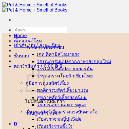
ข้าม
ไป
ยัง
เนื้อหา
ค้นหา:
Home
เพ็ทแอนด์โฮม
เข้าสู่ระบบ / ลงทะเบียน
วรรณกรรมเยาวชน
เคท ดิคามิลโล
ชื่นชอบ
วรรณกรรมแปลจากภาษาอังกฤษ
ตะกร้าสินค้า /
0.00
฿
0
วรรณกรรมแปลจากเยอรมัน
วรรณกรรมโดยนักเขียนไทย
คู่มือการดูแลสัตว์เลี้ยง
พฤติกรรมสัตว์เลี้ยง
สุขภาพสัตว์เลี้ยง
ไม่มีสินค้าในตะกร้า
วิธีการเลี้ยง และการดูแล
เรื่องราวสัตว์เลี้ยงสร้างแรงบันดาลใจ
กลับสู่หน้าร้านค้า
เรื่องราวจากญี่ปุ่น
0
เรื่องจริงซาบซึ้งใจ