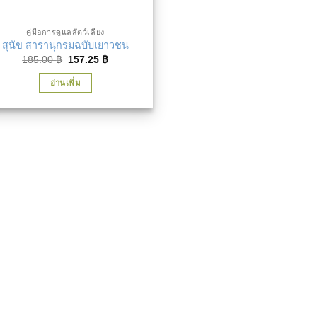
คู่มือการดูแลสัตว์เลี้ยง
สุนัข สารานุกรมฉบับเยาวชน
Original
Current
185.00
฿
157.25
฿
price
price
was:
is:
อ่านเพิ่ม
185.00 ฿.
157.25 ฿.