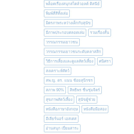
พล็อตเรื่องสนุกสไตล์วอลต์ ดิสนีย์
พิมพ์สี่สีทั้งเล่ม
มิตรภาพระหว่างเด็กกับสุนัข
มีภาพประกอบตลอดเล่ม
รวมเรื่องสั้น
วรรณกรรมเยาวชน
วรรณกรรมเยาวชนระดับคลาสสิก
วิธีการเลี้ยงและดูแลสัตว์เลี้ยง
ศนิศรา
สงเคราะห์สัตว์
สพ.ญ. ดร. แนน ช้อยสุนิรชร
สภาพ 90%
สิทธิพร ชื่นชุ่มจิตร์
สุขภาพสัตว์เลี้ยง
สุนัขผู้ช่วย
หนังสือภาษาอังกฤษ
หนังสือมือสอง
อีเลียร์นอร์ เอสเตส
อ่านสนุก เปี่ยมสาระ