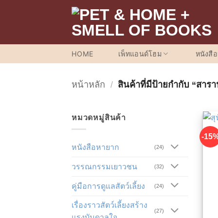
ข้าม
ไป
ยัง
เนื้อหา
HOME
เพ็ทแอนด์โฮม
หนังสื
หน้าหลัก
/
สินค้าที่มีป้ายกำกับ “สา
หมวดหมู่สินค้า
-15
หนังสือหายาก
(24)
วรรณกรรมเยาวชน
(32)
คู่มือการดูแลสัตว์เลี้ยง
(24)
เรื่องราวสัตว์เลี้ยงสร้าง
(27)
แรงบันดาลใจ