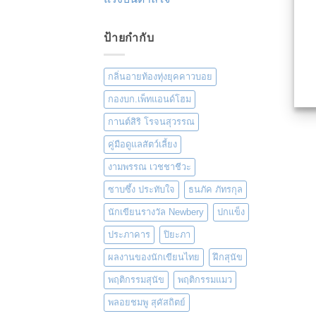
ป้ายกำกับ
กลิ่นอายท้องทุ่งยุคคาวบอย
กองบก.เพ็ทแอนด์โฮม
กานต์สิริ โรจนสุวรรณ
คู่มือดูแลสัตว์เลี้ยง
งามพรรณ เวชชาชีวะ
ซาบซึ้ง ประทับใจ
ธนภัค ภัทรกุล
นักเขียนรางวัล Newbery
ปกแข็ง
ประภาคาร
ปิยะภา
ผลงานของนักเขียนไทย
ฝึกสุนัข
พฤติกรรมสุนัข
พฤติกรรมแมว
พลอยชมพู สุคัสถิตย์