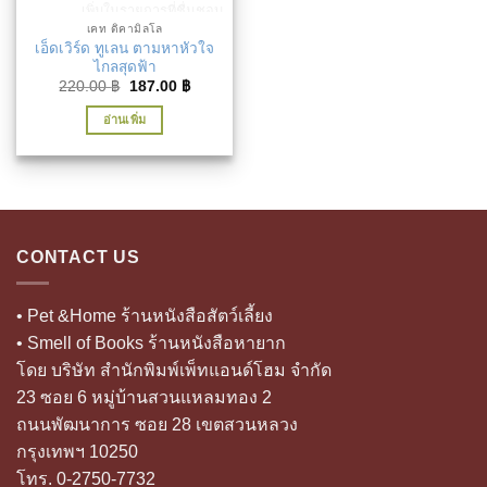
เพิ่มในรายการที่ชื่นชอบ
เคท ดิคามิลโล
เอ็ดเวิร์ด ทูเลน ตามหาหัวใจ
ไกลสุดฟ้า
Original
Current
220.00
฿
187.00
฿
price
price
was:
is:
อ่านเพิ่ม
220.00 ฿.
187.00 ฿.
CONTACT US
• Pet &Home ร้านหนังสือสัตว์เลี้ยง
• Smell of Books ร้านหนังสือหายาก
โดย บริษัท สำนักพิมพ์เพ็ทแอนด์โฮม จำกัด
23 ซอย 6 หมู่บ้านสวนแหลมทอง 2
ถนนพัฒนาการ ซอย 28 เขตสวนหลวง
กรุงเทพฯ 10250
โทร. 0-2750-7732