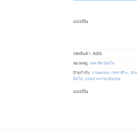
แบ่งปัน
รหัสสินค้า:
A005
หมวดหมู่:
เคท ดิคามิลโล
ป้ายกำกับ:
งามพรรณ เวชชาชีวะ
,
นัก
มิลโล
,
แปลจากภาษาอังกฤษ
แบ่งปัน