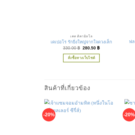
เพิ่มในรายการที่ชื่นชอบ
เคท ดิคามิลโล
ฟล
เดเปอโร รักยิ่งใหญ่จากใจดวงเล็ก
Original
Current
330.00
฿
280.50
฿
price
price
was:
is:
สั่งซื้อทางเว็บไซต์
330.00 ฿.
280.50 ฿.
สินค้าที่เกี่ยวข้อง
-20%
-20%