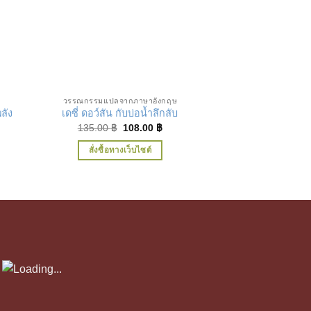
ชอบ
เพิ่มในรายการที่ชื่นชอบ
เพิ่ม
วรรณกรรมแปลจากภาษาอังกฤษ
วรรณกรรมแปลจา
ลัง
เดซี่ ดอว์สัน กับบ่อน้ำลึกลับ
จูลี่ ผจญฝูงห
ent
Original
Current
135.00
฿
108.00
฿
195.00
฿
price
price
was:
is:
สั่งซื้อทางเว็บไซต์
สั่งซื้อทาง
00 ฿.
135.00 ฿.
108.00 ฿.