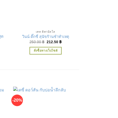
ชอบ
เพิ่มในรายการที่ชื่นชอบ
เพิ่ม
เคท ดิคามิลโล
เคท ดิคา
ุด
วินน์-ดิ๊กซี่ สุนัขร้านชำทำเหตุ
ร็อบ ฮอร์ตัน ก
Original
Current
250.00
฿
212.50
฿
175.00
฿
price
price
ent
was:
is:
สั่งซื้อทางเว็บไซต์
สั่งซื้อทาง
250.00 ฿.
212.50 ฿.
00 ฿.
-20%
-20%