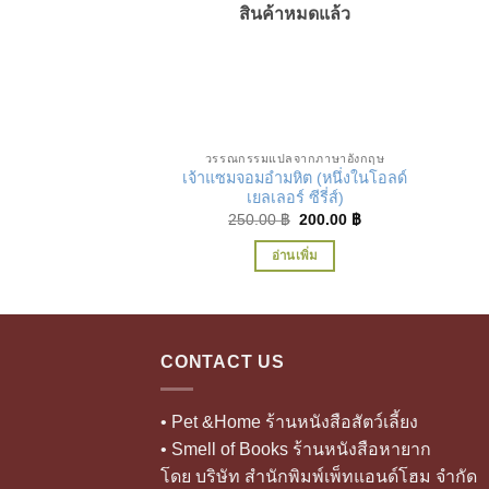
สินค้าหมดแล้ว
เพิ่มในรายการที่ชื่นชอบ
วรรณกรรมแปลจากภาษาอังกฤษ
เจ้าแซมจอมอำมหิต (หนึ่งในโอลด์
เยลเลอร์ ซีรี่ส์)
Original
Current
250.00
฿
200.00
฿
price
price
was:
is:
อ่านเพิ่ม
250.00 ฿.
200.00 ฿.
CONTACT US
• Pet &Home ร้านหนังสือสัตว์เลี้ยง
• Smell of Books ร้านหนังสือหายาก
โดย บริษัท สำนักพิมพ์เพ็ทแอนด์โฮม จำกัด