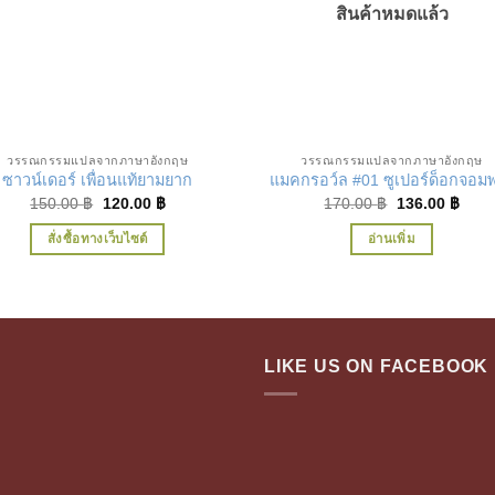
สินค้าหมดแล้ว
เพิ่มในรายการที่ชื่นชอบ
เพิ่มในรายการที่ชื่น
วรรณกรรมแปลจากภาษาอังกฤษ
วรรณกรรมแปลจากภาษาอังกฤษ
ซาวน์เดอร์ เพื่อนแท้ยามยาก
แมคกรอว์ล #01 ซูเปอร์ด็อกจอมพ
Original
Current
Original
Curr
150.00
฿
120.00
฿
170.00
฿
136.00
฿
price
price
price
price
was:
is:
was:
is:
สั่งซื้อทางเว็บไซต์
อ่านเพิ่ม
150.00 ฿.
120.00 ฿.
170.00 ฿.
136.
LIKE US ON FACEBOOK