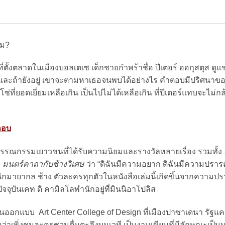
หม?
ที่ตั้งตลาดในเมืองบอลเตเซ เด็กชายกำพร้าชื่อ ปีเตอร์ ออกุสตุส ดู
ไม่ และถ้ายังอยู่ เขาจะตามหาเธอจนพบได้อย่างไร คำตอบมีปริศนาข
ที่ยอดเยี่ยมเหลือเกิน เป็นไปไม่ได้เหลือเกิน ที่ปีเตอร์แทบจะไม่กล้าเ
ะกอบ
รรณกรรมเยาวชนที่ได้รับความนิยมและรางวัลหลายเรื่อง รวมทั้ง
ง
มนตร์คาถากับช้างวิเศษ
ว่า “ดิฉันมีความอยาก ดิฉันมีความปราร
กมายากล ช้าง ตัวละครทุกตัวในหนังสือเล่มนี้เกิดขึ้นจากความปรา
ัจจุบันเคท ดิ คามิลโลพำนักอยู่ที่มินนิอาโปลิส
อกแบบ Art Center College of Design ที่เมืองปาซาเดนา รัฐแคล
ือนว่าเพิ่งชมละครชวนตื่นตะลึงบนเวที เป็นงานเขียนที่มีลักษณะเป