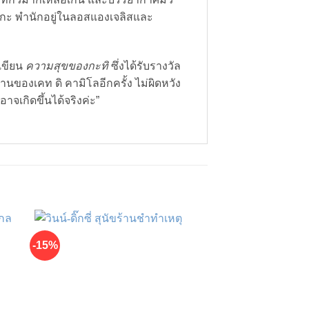
นากะ พำนักอยู่ในลอสแองเจลิสและ
้เขียน
ความสุขของกะทิ
ซึ่งได้รับรางวัล
ของเคท ดิ คามิโลอีกครั้ง ไม่ผิดหวัง
จเกิดขึ้นได้จริงค่ะ”
-15%
-15%