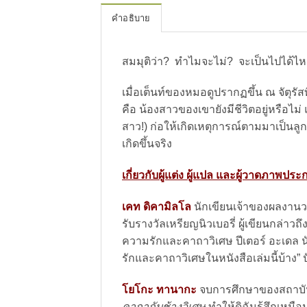
คำอธิบาย
สมมุติว่า? ทำไมจะไม่? จะเป็นไปได้ไ
เมื่อเต็นท์ของหมอดูปรากฏขึ้น ณ จัตุรัส
คือ น้องสาวของเขายังมีชีวิตอยู่หรือ
สาว!) ก่อให้เกิดเหตุการณ์ตามมาเป็นลูกโซ่
เกิดขึ้นจริง
เกี่ยวกับผู้แต่ง ผู้แปล และผู้วาดภาพปร
เคท ดิคามิลโล
นักเขียนเจ้าของผลงานว
รับรางวัลเหรียญนิวเบอรี่ ผู้เขียนกล่าวถึ
ความรักและคาถาวิเศษ ปีเตอร์ อะเดล นั
รักและคาถาวิเศษในหนังสือเล่มนี้บ้าง” ป
โยโกะ ทานากะ
จบการศึกษาของสถาบันอ
คาถากับช้างวิเศษ
ทำให้ดิฉันรู้สึกเหม