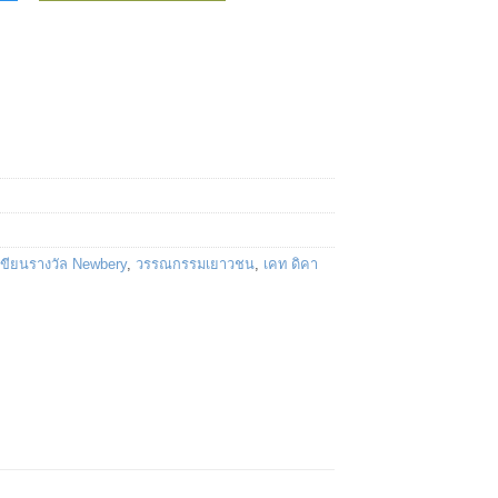
เขียนรางวัล Newbery
,
วรรณกรรมเยาวชน
,
เคท ดิคา