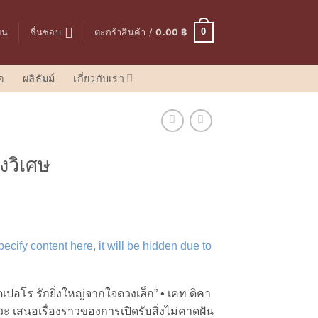
0
ียน
ชื่นชอบ
ตะกร้าสินค้า /
0.00
฿
อ
ผลิธัมม์
เกี่ยวกับเรา
งวิเศษ
urrent
rice
s:
ecify content here, it will be hidden due to
68.00 ฿.
ดเปอโร รักยิ่งใหญ่จากใจดวงเล็ก” • เคท ดิคา
เสนอเรื่องราวของการเปิดรับสิ่งไม่คาดฝัน