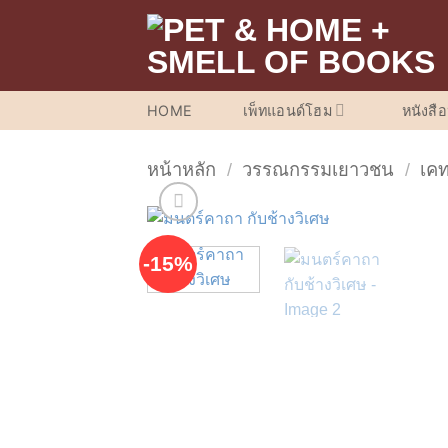
ข้าม
ไป
ยัง
เนื้อหา
HOME
เพ็ทแอนด์โฮม
หนังสื
หน้าหลัก
/
วรรณกรรมเยาวชน
/
เคท
-15%