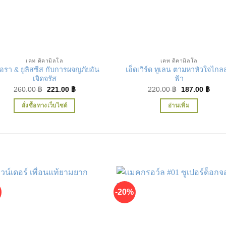
เพิ่มในรายการที่ชื่นชอบ
เพิ่มในรายการที่ชื่น
เคท ดิคามิลโล
เคท ดิคามิลโล
อรา & ยูลิสซีส กับการผจญภัยอัน
เอ็ดเวิร์ด ทูเลน ตามหาหัวใจไกลส
เจิดจรัส
ฟ้า
Original
Current
Original
Curr
260.00
฿
221.00
฿
220.00
฿
187.00
฿
price
price
price
price
was:
is:
was:
is:
สั่งซื้อทางเว็บไซต์
อ่านเพิ่ม
260.00 ฿.
221.00 ฿.
220.00 ฿.
187.
-20%