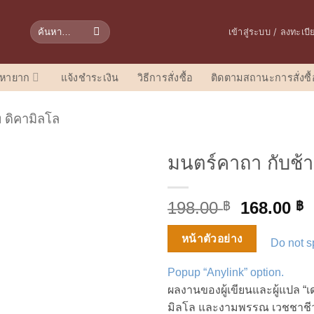
ค้นหา:
เข้าสู่ระบบ / ลงทะเบ
อหายาก
แจ้งชำระเงิน
วิธีการสั่งซื้อ
ติดตามสถานะการสั่งซื้
 ดิคามิลโล
มนตร์คาถา กับช้า
Original
C
198.00
168.00
฿
฿
price
p
was:
i
หน้าตัวอย่าง
Do not sp
198.00 ฿.
1
Popup “Anylink” option.
ผลงานของผู้เขียนและผู้แปล “เ
มิลโล และงามพรรณ เวชชาชีวะ 