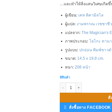
เพิ่มในรายการที่ชื่นชอบ
…และทำให้สิ่งแสนวิเศษเกิดขึ้น
ผู้เขียน
:
เคท ดิคามิลโล
ผู้แปล
:
งามพรรณ เวชชาชีว
แปลจาก
:
The Magician's 
ภาพประกอบ
:
โยโกะ ทานา
รูปแบบ
:
ปกอ่อน พิมพ์ขาวดำท
ขนาด
:
14.5 x 19.8 cm.
หนา
:
208 หน้า
มีสินค้า
จำนวน มนตร์คาถา กับช้างวิเศษ ชิ
สั
สั่งซื้อทาง FACEBOOK