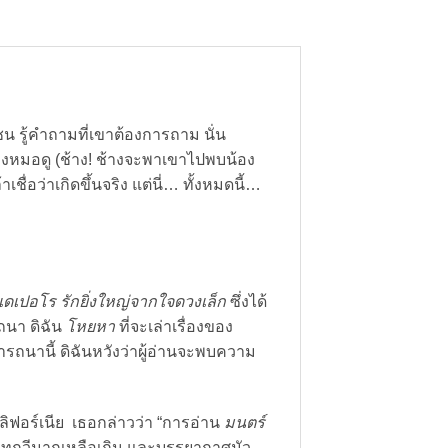
แชน รู้คำถามที่เขาต้องการถาม นั่น
องหมอดู (ช้าง! ช้างจะพาเขาไปพบน้อง
ชื่อว่าเกิดขึ้นจริง แต่นี่… ทั้งหมดนี้…
เดเปอโร รักยิ่งใหญ่จากใจดวงเล็ก
ซึ่งได้
ถนา ดิฉัน
โหยหา
ที่จะเล่าเรื่องของ
รถนานี้ ดิฉันหวังว่าผู้อ่านจะพบความ
ิฟอร์เนีย เธอกล่าวว่า “การอ่าน
มนตร์
็นบทกวีมากเหลือเกิน และบรรยากาศมัว