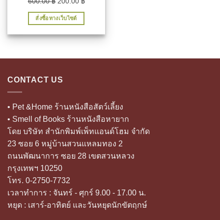
Original
Current
600.00
฿
200.00
฿
price
price
สั่งซื้อทางเว็บไซต์
was:
is:
600.00 ฿.
200.00 ฿.
CONTACT US
• Pet &Home ร้านหนังสือสัตว์เลี้ยง
• Smell of Books ร้านหนังสือหายาก
โดย บริษัท สำนักพิมพ์เพ็ทแอนด์โฮม จำกัด
23 ซอย 6 หมู่บ้านสวนแหลมทอง 2
ถนนพัฒนาการ ซอย 28 เขตสวนหลวง
กรุงเทพฯ 10250
โทร. 0-2750-7732
เวลาทำการ : จันทร์ - ศุกร์ 9.00 - 17.00 น.
หยุด : เสาร์-อาทิตย์ และวันหยุดนักขัตฤกษ์