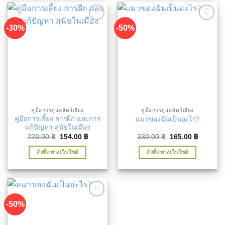
-30%
-50%
เพิ่มใน
เพิ่มใน
รายการ
รายการ
ที่ชื่น
ที่ชื่น
ชอบ
ชอบ
คู่มือการดูแลสัตว์เลี้ยง
คู่มือการดูแลสัตว์เลี้ยง
คู่มือการเลี้ยง การฝึก และการ
แมวของฉันเป็นอะไร?
แก้ปัญหา สุนัขในเมือง
Original
Current
Original
Current
220.00
฿
154.00
฿
330.00
฿
165.00
฿
price
price
price
price
was:
is:
was:
is:
สั่งซื้อทางเว็บไซต์
สั่งซื้อทางเว็บไซต์
220.00 ฿.
154.00 ฿.
330.00 ฿.
165.00 ฿
-50%
เพิ่มใน
รายการ
ที่ชื่น
ชอบ