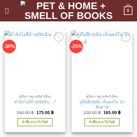
ข้าม
0
ไป
ยัง
เนื้อหา
-30%
-25%
เพิ่มใน
เพิ่มใน
รายการ
รายการ
ที่ชื่น
ที่ชื่น
ชอบ
ชอบ
คู่มือการดูแลสัตว์เลี้ยง
คู่มือการดูแลสัตว์เลี้ยง
คู่มือฝึกสุนัข เห็นผลใน 10
ทำยังไงดีถ้าสุนัขฉัน…?
สัปดาห์
Original
Current
Original
Current
250.00
฿
175.00
฿
220.00
฿
165.00
฿
price
price
price
price
was:
is:
was:
is:
สั่งซื้อทางเว็บไซต์
สั่งซื้อทางเว็บไซต์
250.00 ฿.
175.00 ฿.
220.00 ฿.
165.00 ฿