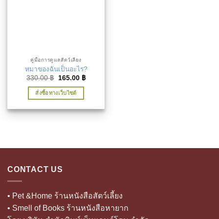
คู่มือการดูแลสัตว์เลี้ยง
หมาของฉันเป็นอะไร?
Original
Current
330.00
฿
165.00
฿
price
price
was:
is:
สั่งซื้อทางเว็บไซต์
330.00 ฿.
165.00 ฿.
CONTACT US
• Pet &Home ร้านหนังสือสัตว์เลี้ยง
• Smell of Books ร้านหนังสือหายาก