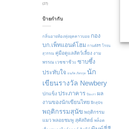
(27)
ป้ายกำกับ
กอง
กลิ่นอายท้องทุ่งยุคคาวบอย
บก.เพ็ทแอนด์โฮม
กานต์สิริ โรจน
คู่มือดูแลสัตว์เลี้ยง
งาม
สุวรรณ
ซาบซึ้ง
พรรณ เวชชาชีวะ
นัก
ประทับใจ
ธนภัค ภัทรกุล
เขียนรางวัล Newbery
ประภาคาร
ผล
ปกแข็ง
ปิยะภา
งานของนักเขียนไทย
ฝึกสุนัข
พฤติกรรมสุนัข
พฤติกรรม
แมว
พลอยชมพู สุคัสถิตย์
พล็อต
พิมพ์สี่สี