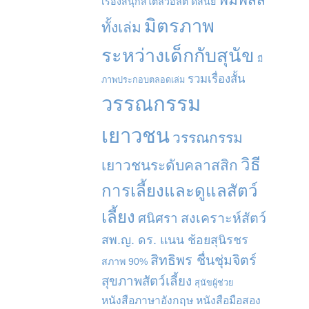
เรื่องสนุกสไตล์วอลต์ ดิสนีย์
มิตรภาพ
ทั้งเล่ม
ระหว่างเด็กกับสุนัข
มี
รวมเรื่องสั้น
ภาพประกอบตลอดเล่ม
วรรณกรรม
เยาวชน
วรรณกรรม
วิธี
เยาวชนระดับคลาสสิก
การเลี้ยงและดูแลสัตว์
เลี้ยง
สงเคราะห์สัตว์
ศนิศรา
สพ.ญ. ดร. แนน ช้อยสุนิรชร
สิทธิพร ชื่นชุ่มจิตร์
สภาพ 90%
สุขภาพสัตว์เลี้ยง
สุนัขผู้ช่วย
หนังสือภาษาอังกฤษ
หนังสือมือสอง