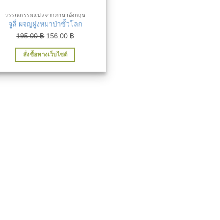
วรรณกรรมแปลจากภาษาอังกฤษ
จูลี่ ผจญฝูงหมาป่าขั้วโลก
Original
Current
195.00
฿
156.00
฿
price
price
สั่งซื้อทางเว็บไซต์
was:
is:
195.00 ฿.
156.00 ฿.