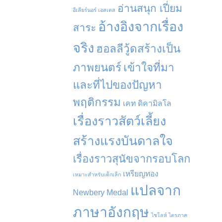
อ่านสนุก เปี่ยม
อีเลียร์นอร์ เอสเตส
อ้างอิงจากเรื่อง
สาระ
จริง
ฮอลลีวู้ดสร้างเป็น
ภาพยนตร์
เข้าใจที่มา
และที่ไปของปัญหา
พฤติกรรม
เคท ดิคามิลโล
เรื่องราวสัตว์เลี้ยง
สร้างแรงบันดาลใจ
เรื่องราวสุนัขจากรอบโลก
เหรียญทอง
เหมาะสำหรับเด็กเล็ก
แปลจาก
Newbery Medal
ภาษาอังกฤษ
ไชโลห์ ไตรภาค