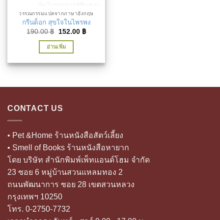
เพิ่มในรายการที่ชื่นชอบ
วรรณกรรมแปลจากภาษาอังกฤษ
กรีนด็อก สุขใจในไพรพง
Original
Current
190.00
฿
152.00
฿
price
price
was:
is:
อ่านเพิ่ม
190.00 ฿.
152.00 ฿.
CONTACT US
• Pet &Home ร้านหนังสือสัตว์เลี้ยง
• Smell of Books ร้านหนังสือหายาก
โดย บริษัท สำนักพิมพ์เพ็ทแอนด์โฮม จำกัด
23 ซอย 6 หมู่บ้านสวนแหลมทอง 2
ถนนพัฒนาการ ซอย 28 เขตสวนหลวง
กรุงเทพฯ 10250
โทร. 0-2750-7732