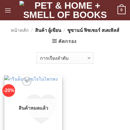
ข้าม
0
ไป
ยัง
เนื้อหา
หน้าหลัก
/
สินค้า ผู้เขียน
/
ซูซานน์ ฟิชเชอร์ สเตเพิลส์
คัดกรอง
-20%
สินค้าหมดแล้ว