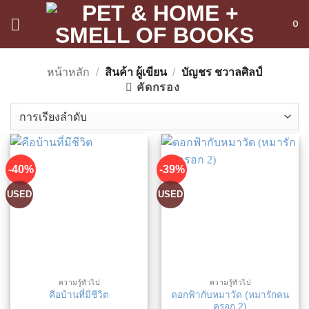
ข้าม
0
ไป
ยัง
เนื้อหา
หน้าหลัก
/
สินค้า ผู้เขียน
/
บัญชร ชวาลศิลป์
คัดกรอง
-40%
-39%
USED
USED
ความรู้ทั่วไป
ความรู้ทั่วไป
ดอกฟ้ากับหมาวัด (หมารักคน
คือบ้านที่มีชีวิต
ครอก 2)