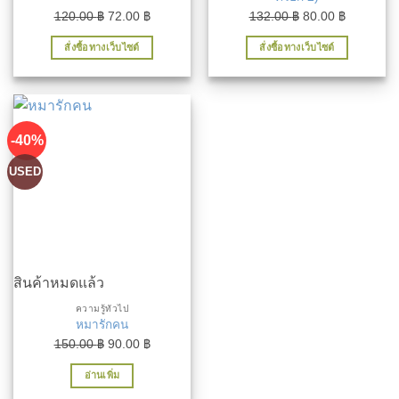
Original
Current
Original
Current
120.00
฿
72.00
฿
132.00
฿
80.00
฿
price
price
price
price
สั่งซื้อทางเว็บไซต์
สั่งซื้อทางเว็บไซต์
was:
is:
was:
is:
120.00 ฿.
72.00 ฿.
132.00 ฿.
80.00 ฿.
-40%
USED
สินค้าหมดแล้ว
ความรู้ทั่วไป
หมารักคน
Original
Current
150.00
฿
90.00
฿
price
price
อ่านเพิ่ม
was:
is: