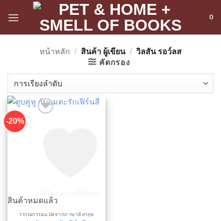
ข้าม
0
ไป
ยัง
เนื้อหา
หน้าหลัก
/
สินค้า ผู้เขียน
/
วิลสัน รอว์ลส
คัดกรอง
-20%
เพิ่มในรายการที่ชื่นชอบ
สินค้าหมดแล้ว
วรรณกรรมแปลจากภาษาอังกฤษ