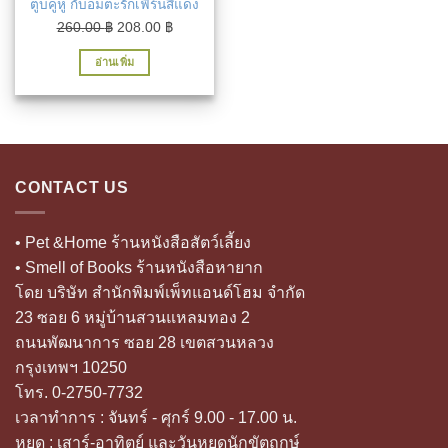
ตูบคู่หู กับอมตะรักเฟิร์นสีแดง
Original
Current
260.00
฿
208.00
฿
price
price
อ่านเพิ่ม
was:
is:
260.00 ฿.
208.00 ฿.
CONTACT US
• Pet &Home ร้านหนังสือสัตว์เลี้ยง
• Smell of Books ร้านหนังสือหายาก
โดย บริษัท สำนักพิมพ์เพ็ทแอนด์โฮม จำกัด
23 ซอย 6 หมู่บ้านสวนแหลมทอง 2
ถนนพัฒนาการ ซอย 28 เขตสวนหลวง
กรุงเทพฯ 10250
โทร. 0-2750-7732
เวลาทำการ : จันทร์ - ศุกร์ 9.00 - 17.00 น.
หยุด : เสาร์-อาทิตย์ และวันหยุดนักขัตฤกษ์