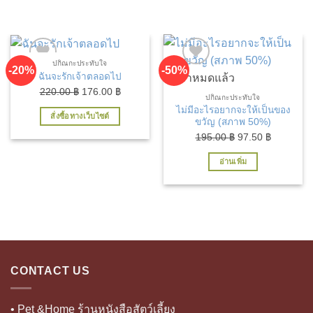
ปกิณกะประทับใจ
-20%
-50%
ฉันจะรักเจ้าตลอดไป
สินค้าหมดแล้ว
Original
Current
220.00
฿
176.00
฿
ปกิณกะประทับใจ
price
price
ไม่มีอะไรอยากจะให้เป็นของ
สั่งซื้อทางเว็บไซต์
was:
is:
ขวัญ (สภาพ 50%)
220.00 ฿.
176.00 ฿.
Original
Current
195.00
฿
97.50
฿
price
price
อ่านเพิ่ม
was:
is:
195.00 ฿.
97.50 ฿.
เพิ่มในรายการที่ชื่นชอบ
เพิ่มในรายการที่ชื่นชอบ
CONTACT US
• Pet &Home ร้านหนังสือสัตว์เลี้ยง