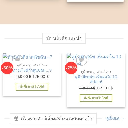
260.00 ฿.
221.00 ฿
หนังสือแนะนำ
คู่มือการดูแลสัตว์เลี้ยง
-30%
-25%
ทำยังไงดีถ้าสุนัขฉัน…?
คู่มือการดูแลสัตว์เลี้ยง
Original
Current
250.00
฿
175.00
฿
คู่มือฝึกสุนัข เห็นผลใน 10
สัปดาห์
price
price
สั่งซื้อทางเว็บไซต์
Original
Current
220.00
฿
165.00
฿
was:
is:
price
price
250.00 ฿.
175.00 ฿.
สั่งซื้อทางเว็บไซต์
was:
is:
220.00 ฿.
165.00 ฿
เรื่องราวสัตว์เลี้ยงสร้างแรงบันดาลใจ
ดูทั้งหมด
เพิ่มในรายการที่ชื่นชอบ
เพิ่มในรายการที่ชื่นชอบ