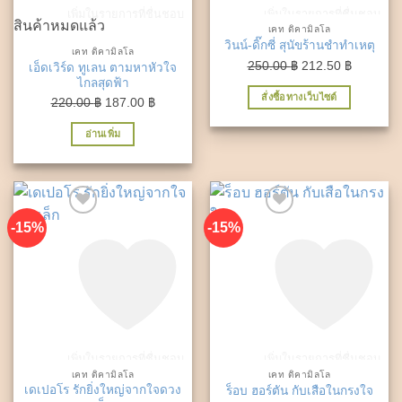
เพิ่มในรายการที่ชื่นชอบ
เพิ่มในรายการที่ชื่นชอบ
สินค้าหมดแล้ว
เคท ดิคามิลโล
วินน์-ดิ๊กซี่ สุนัขร้านชำทำเหตุ
เคท ดิคามิลโล
Original
Current
250.00
฿
212.50
฿
เอ็ดเวิร์ด ทูเลน ตามหาหัวใจ
ไกลสุดฟ้า
price
price
สั่งซื้อทางเว็บไซต์
Original
Current
was:
is:
220.00
฿
187.00
฿
price
price
250.00 ฿.
212.50 ฿
อ่านเพิ่ม
was:
is:
220.00 ฿.
187.00 ฿.
-15%
-15%
เพิ่มในรายการที่ชื่นชอบ
เพิ่มในรายการที่ชื่นชอบ
เคท ดิคามิลโล
เคท ดิคามิลโล
เดเปอโร รักยิ่งใหญ่จากใจดวง
ร็อบ ฮอร์ตัน กับเสือในกรงใจ