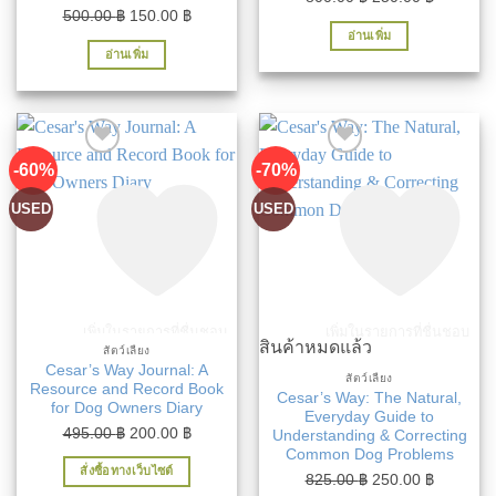
Original
Current
500.00
฿
150.00
฿
price
price
อ่านเพิ่ม
price
price
was:
is:
อ่านเพิ่ม
was:
is:
800.00 ฿.
250.00 ฿
500.00 ฿.
150.00 ฿.
-60%
-70%
USED
USED
เพิ่มในรายการที่ชื่นชอบ
เพิ่มในรายการที่ชื่นชอบ
สินค้าหมดแล้ว
สัตว์เลี้ยง
Cesar’s Way Journal: A
สัตว์เลี้ยง
Resource and Record Book
Cesar’s Way: The Natural,
for Dog Owners Diary
Everyday Guide to
Original
Current
495.00
฿
200.00
฿
Understanding & Correcting
Common Dog Problems
price
price
สั่งซื้อทางเว็บไซต์
was:
is:
Original
Current
825.00
฿
250.00
฿