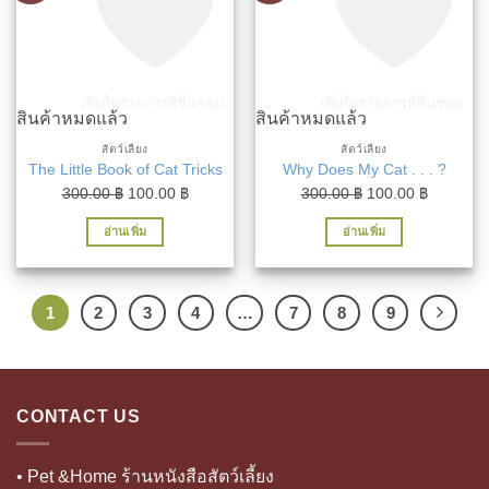
เพิ่มในรายการที่ชื่นชอบ
เพิ่มในรายการที่ชื่นชอบ
สินค้าหมดแล้ว
สินค้าหมดแล้ว
สัตว์เลี้ยง
สัตว์เลี้ยง
The Little Book of Cat Tricks
Why Does My Cat . . . ?
Original
Current
Original
Current
300.00
฿
100.00
฿
300.00
฿
100.00
฿
price
price
price
price
อ่านเพิ่ม
อ่านเพิ่ม
was:
is:
was:
is:
300.00 ฿.
100.00 ฿.
300.00 ฿.
100.00 ฿
1
2
3
4
…
7
8
9
CONTACT US
• Pet &Home ร้านหนังสือสัตว์เลี้ยง