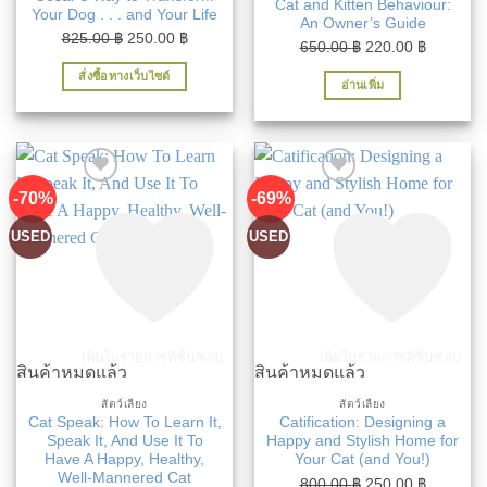
Cat and Kitten Behaviour:
Your Dog . . . and Your Life
An Owner’s Guide
Original
Current
825.00
฿
250.00
฿
Original
Current
650.00
฿
220.00
฿
price
price
price
price
สั่งซื้อทางเว็บไซต์
was:
is:
อ่านเพิ่ม
was:
is:
825.00 ฿.
250.00 ฿.
650.00 ฿.
220.00 ฿
-70%
-69%
USED
USED
เพิ่มในรายการที่ชื่นชอบ
เพิ่มในรายการที่ชื่นชอบ
สินค้าหมดแล้ว
สินค้าหมดแล้ว
สัตว์เลี้ยง
สัตว์เลี้ยง
Cat Speak: How To Learn It,
Catification: Designing a
Speak It, And Use It To
Happy and Stylish Home for
Have A Happy, Healthy,
Your Cat (and You!)
Well-Mannered Cat
Original
Current
800.00
฿
250.00
฿