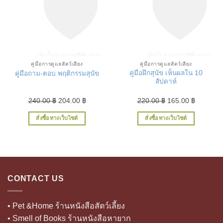
เพิ่มในรายการที่ชื่นชอบ
เพิ่มในรายการที่ชื่นชอบ
คู่มือการดูแลสัตว์เลี้ยง
คู่มือการดูแลสัตว์เลี้ยง
คู่มือฝึกสุนัข เห็นผลใน 10
คู่มือถาม-ตอบ พฤติกรรมสุนัข
สัปดาห์
Original
Current
Original
Current
240.00
฿
204.00
฿
220.00
฿
165.00
฿
price
price
price
price
สั่งซื้อทางเว็บไซต์
สั่งซื้อทางเว็บไซต์
was:
is:
was:
is:
240.00 ฿.
204.00 ฿.
220.00 ฿.
165.00 ฿
CONTACT US
• Pet &Home ร้านหนังสือสัตว์เลี้ยง
• Smell of Books ร้านหนังสือหายาก