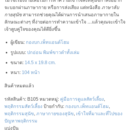
ไม่ใช่เรื่องง่ายเลยในการทำความเข้าใจสิ่งที่สุนัขกำลังอยาก
was:
is:
จะบอกผ่านภาษากาย หรือการส่งเสียง แต่หนังสือ
ภาษาลับ
150.00 ฿.
127.50 ฿.
กายสุนัข
สามารถช่วยคุณได้ผ่านการนำเสนอภาษากายใน
ลักษณะต่างๆ ที่ง่ายต่อการทำความเข้าใจ …แล้วคุณจะเข้าใจ
เจ้าตูบคู่ใจของคุณได้ดียิ่งขึ้น
ผู้เขียน
:
กองบก.เพ็ทแอนด์โฮม
รูปแบบ
:
ปกอ่อน พิมพ์ขาวดำทั้งเล่ม
ขนาด
:
14.5 x 19.8 cm.
หนา
:
104 หน้า
สินค้าหมดแล้ว
รหัสสินค้า:
B105
หมวดหมู่:
คู่มือการดูแลสัตว์เลี้ยง
,
พฤติกรรมสัตว์เลี้ยง
ป้ายกำกับ:
กองบก.เพ็ทแอนด์โฮม
,
พฤติกรรมสุนัข
,
ภาษากายของสุนัข
,
เข้าใจที่มาและที่ไปของ
ปัญหาพฤติกรรม
แบ่งปัน