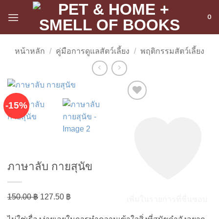
ข้าม
0
ไป
ยัง
เนื้อหา
หน้าหลัก
/
คู่มือการดูแลสัตว์เลี้ยง
/
พฤติกรรมสัตว์เลี้ยง
-15%
ภาษาลับ กายสุนัข
Original
Current
150.00
฿
127.50
฿
เพิ่มในรายการที่ชื่นชอบ
price
price