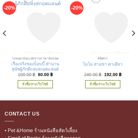
-20%
-20%
เพิ่มในรายการที่ชื่นชอบ
เพิ่มในรายการที่ชื่นชอบ
วรรณกรรมแปลจากภาษาอังกฤษ
ศนิศรา
เรื่องจริงของบ็อบบี้ ตำนาน
โมโม่ สามขา ตาเดียว
สุนัขผู้ภักดีแห่งสกอตแลนด์
t
Original
Current
Original
Current
100.00
฿
80.00
฿
240.00
฿
192.00
฿
price
price
price
price
was:
is:
was:
is:
สั่งซื้อทางเว็บไซต์
สั่งซื้อทางเว็บไซต์
 ฿.
100.00 ฿.
80.00 ฿.
240.00 ฿.
192.00 ฿
CONTACT US
• Pet &Home ร้านหนังสือสัตว์เลี้ยง