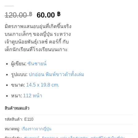
Original
Current
120.00
60.00
฿
฿
price
price
มิตรภาพแสนอบอุ่นที่เกิดขึ้นจริง
was:
is:
บนเกาะเล็กๆ ของญี่ปุ่น ระหว่าง
120.00 ฿.
60.00 ฿.
เจ้าตูบน้อยพันธุ์เวลช์ คอร์กี้ กับ
เด็กนักเรียนที่โรงเรียนบนเกาะ
ผู้เขียน
:
ซันชายน์
รูปแบบ
:
ปกอ่อน พิมพ์ขาวดำทั้งเล่ม
ขนาด
:
14.5 x 19.8 cm.
หนา
:
112 หน้า
สินค้าหมดแล้ว
รหัสสินค้า:
E110
หมวดหมู่:
เรื่องราวจากญี่ปุ่น