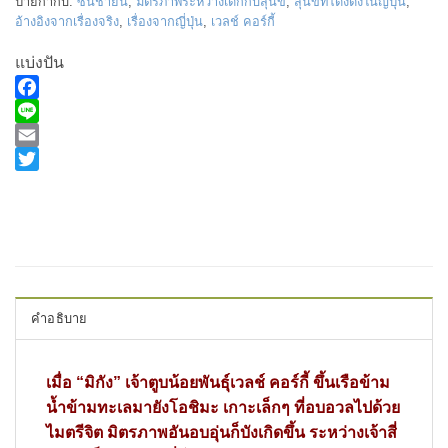
ป้ายกำกับ:
ซันชายน์
,
มิตรภาพระหว่างเด็กกับสุนัข
,
สุนัขที่โด่งดังในญี่ปุ่น
,
อ้างอิงจากเรื่องจริง
,
เรื่องจากญี่ปุ่น
,
เวลช์ คอร์กี้
แบ่งปัน
Facebook
Line
Email
Twitter
คำอธิบาย
เมื่อ “มิกัง” เจ้าตูบน้อยพันธุ์เวลช์ คอร์กี้ ขึ้นเรือข้าม
น้ำข้ามทะเลมายังโอชิมะ เกาะเล็กๆ ที่อบอวลไปด้วย
ไมตรีจิต มิตรภาพอันอบอุ่นก็บังเกิดขึ้น ระหว่างเจ้าสี่