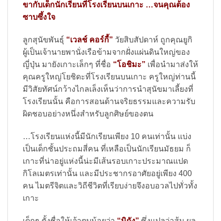
ขากับเด็กนักเรียนที่โรงเรียนบนเกาะ …จนคุณต้อง
ซาบซึ้งใจ
ลูกสุนัขพันธุ์
“เวลช์ คอร์กี้”
วัยสิบสัปดาห์ ถูกคุณยูกิ
ผู้เป็นเจ้านายพานั่งเรือข้ามจากฝั่งแผ่นดินใหญ่ของ
ญี่ปุ่น มายังเกาะเล็กๆ ที่ชื่อ
“โอชิมะ”
เพื่อนำมาส่งให้
คุณครูใหญ่โยชิดะที่โรงเรียนบนเกาะ ครูใหญ่ท่านนี้
มีวิสัยทัศน์กว้างไกลเล็งเห็นว่าการนำสุนัขมาเลี้ยงที่
โรงเรียนนั้น คือการสอนด้านจริยธรรมและความรับ
ผิดชอบอย่างหนึ่งสำหรับลูกศิษย์ของตน
…โรงเรียนแห่งนี้มีนักเรียนเพียง 10 คนเท่านั้น แบ่ง
เป็นเด็กชั้นประถมสี่คน ที่เหลือเป็นนักเรียนมัธยม ก็
เกาะที่น่าอยู่แห่งนี้น่ะมีเส้นรอบเกาะประมาณแปด
กิโลเมตรเท่านั้น และมีประชากรอาศัยอยู่เพียง 400
คน ไมตรีจิตและวิถีชีวิตที่เรียบง่ายจึงอบอวลไปทั่วทั้ง
เกาะ
เด็กๆ ตั้งชื่อให้เจ้าตูบน้อยว่า
“มิกัง”
ซึ่งแปลว่าส้ม ผล