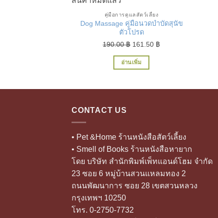
สินค้าหมดแล้ว
คู่มือการดูแลสัตว์เลี้ยง
Dog Massage คู่มือนวดบำบัดสุนัข
ตัวโปรด
Original
Current
190.00
฿
161.50
฿
price
price
อ่านเพิ่ม
was:
is:
190.00 ฿.
161.50 ฿.
CONTACT US
• Pet &Home ร้านหนังสือสัตว์เลี้ยง
• Smell of Books ร้านหนังสือหายาก
โดย บริษัท สำนักพิมพ์เพ็ทแอนด์โฮม จำกัด
23 ซอย 6 หมู่บ้านสวนแหลมทอง 2
ถนนพัฒนาการ ซอย 28 เขตสวนหลวง
กรุงเทพฯ 10250
โทร. 0-2750-7732