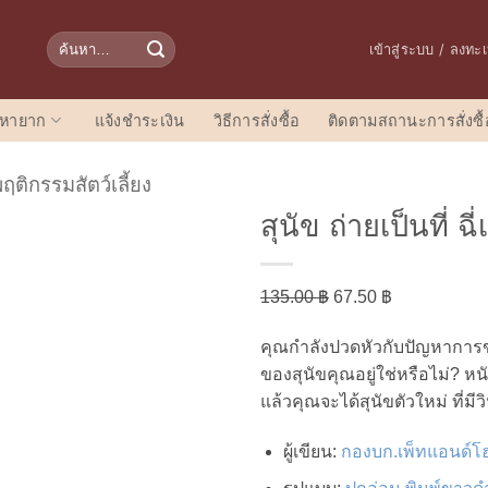
ค้นหา:
เข้าสู่ระบบ / ลงทะ
อหายาก
แจ้งชำระเงิน
วิธีการสั่งซื้อ
ติดตามสถานะการสั่งซื้
ฤติกรรมสัตว์เลี้ยง
สุนัข ถ่ายเป็นที่ 
Original
Current
135.00
฿
67.50
฿
price
price
คุณกำลังปวดหัวกับปัญหาการขั
was:
is:
ของสุนัขคุณอยู่ใช่หรือไม่?
หนั
135.00 ฿.
67.50 ฿.
แล้วคุณจะได้สุนัขตัวใหม่ ที่ม
ผู้เขียน
:
กองบก.เพ็ทแอนด์โ
เพิ่มในรายการที่ชื่นชอบ