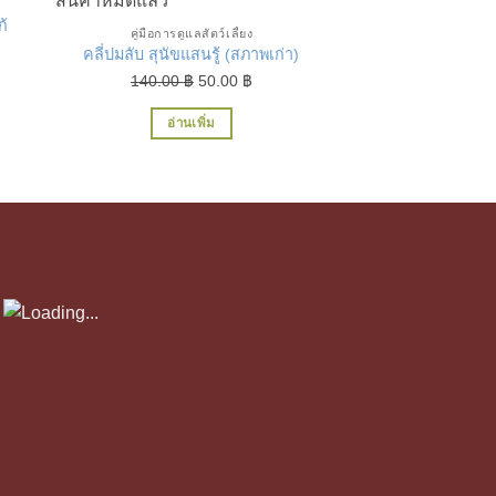
สินค้าหมดแล้ว
คู่มือการดูแล
ก้
แมว รอบรู้โรคแ
คู่มือการดูแลสัตว์เลี้ยง
O
145.00
฿
คลี่ปมลับ สุนัขแสนรู้ (สภาพเก่า)
nt
p
Original
Current
140.00
฿
50.00
฿
สั่งซื้อทาง
w
price
price
อ่านเพิ่ม
1
was:
is:
0 ฿.
140.00 ฿.
50.00 ฿.