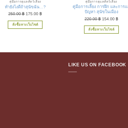
คู่มือการดูแลสัตว์เลี้ยง
คู่มือการดูแลสัตว์เลี้ยง
คู่มือการเลี้ยง การฝึก และการแ
ทำยังไงดีถ้าสุนัขฉัน…?
ปัญหา สุนัขในเมือง
Original
Current
250.00
฿
175.00
฿
Original
Curre
220.00
฿
154.00
฿
price
price
price
price
สั่งซื้อทางเว็บไซต์
was:
is:
สั่งซื้อทางเว็บไซต์
was:
is:
250.00 ฿.
175.00 ฿.
220.00 ฿.
154.0
LIKE US ON FACEBOOK