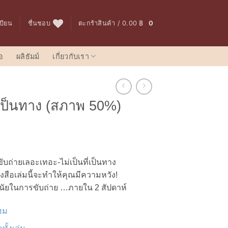
เบียน
ชื่นชอบ
ตะกร้าสินค้า /
0.00
฿
0
อ
ผลิธัมม์
เกี่ยวกับเรา
ฉี่เป็นทาง (สภาพ 50%)
บถ่ายเลอะเทอะ-ไม่เป็นที่เป็นทาง
งสือเล่มนี้
จะทำให้คุณมีความหวัง!
ีวินัยในการขับถ่าย …
ภายใน
2
สัปดาห์
ฮม