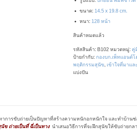
รูปแบบ
:
ปกอ่อน พิมพ์ขาวดำท
ขนาด
:
14.5 x 19.8 cm.
หนา
:
128 หน้า
สินค้าหมดแล้ว
รหัสสินค้า:
B102
หมวดหมู่:
คู
ป้ายกำกับ:
กองบก.เพ็ทแอนด์โ
พฤติกรรมสุนัข
,
เข้าใจที่มาแ
แบ่งปัน
ปัญหาการขับถ่ายเป็นปัญหาที่สร้างความหนักอกหนักใจ และทำบ้าน
ุนัข ถ่ายเป็นที่ ฉี่เป็นทาง
นำเสนอวิธีการที่จะฝึกสุนัขให้ขับถ่ายกลา