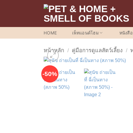
ข้าม
ไป
ยัง
เนื้อหา
HOME
เพ็ทแอนด์โฮม
หนังสื
หน้าหลัก
/
คู่มือการดูแลสัตว์เลี้ยง
/
พ
-50%