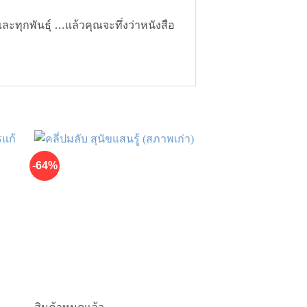
ละทุกพันธุ์ …แล้วคุณจะทึ่งว่าหนังสือ
-64%
-15%
ชอบ
เพิ่มในรายการที่ชื่นชอบ
เพิ่ม