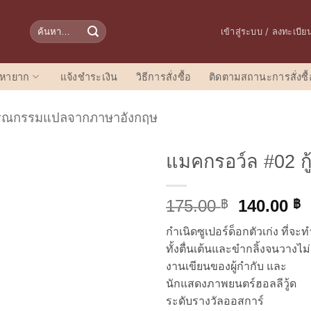
ค้นหา:
เข้าสู่ระบบ / ลงทะเบีย
อหายาก
แจ้งชำระเงิน
วิธีการสั่งซื้อ
ติดตามสถานะการสั่งซื้
รณกรรมแปลจากภาษาอังกฤษ
แมคกรอว์ล #02 กู
Original
C
175.00
140.00
฿
฿
price
p
กำเนิดซูเปอร์ด็อกตัวเก่ง ที่จะ
was:
i
ทั้งตื่นเต้นและขำกลิ้งจนวางไม
175.00 ฿.
1
งานเขียนของผู้กำกับ และ
นักแสดงภาพยนตร์ฮอลลีวู้ด
ระดับรางวัลออสการ์