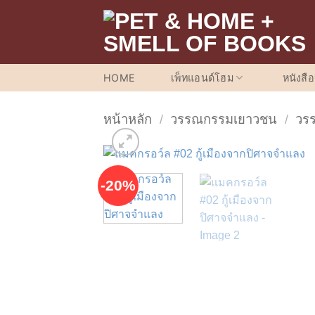
ข้าม
ไป
ยัง
เนื้อหา
HOME
เพ็ทแอนด์โฮม
หนังสื
หน้าหลัก
/
วรรณกรรมเยาวชน
/
วร
-20%