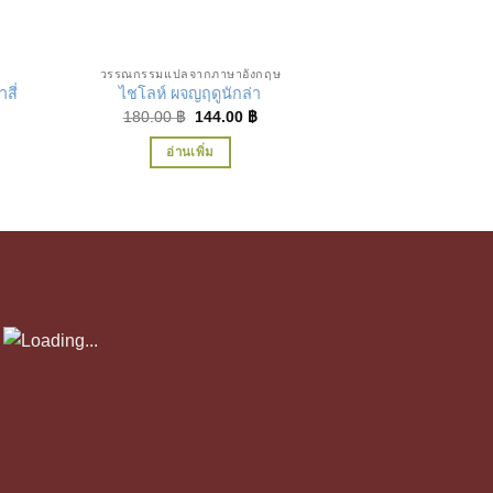
ชอบ
เพิ่มในรายการที่ชื่นชอบ
เพิ่ม
วรรณกรรมแปลจากภาษาอังกฤษ
วรรณกรรมแปลจา
สี่
ไชโลห์ ผจญฤดูนักล่า
เดอะ มอฟแฟตส์ ค
Original
Current
180.00
฿
144.00
฿
240.00
฿
price
price
ent
was:
is:
อ่านเพิ่ม
อ่านเพ
180.00 ฿.
144.00 ฿.
00 ฿.