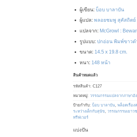
เพิ่มในรายการที่ชื่นชอบ
ผู้เขียน
:
บ็อบ บาลาบัน
ผู้แปล
:
พลอยชมพู สุคัสถิตย์
แปลจาก
:
McGrowl : Bewar
รูปแบบ
:
ปกอ่อน พิมพ์ขาวดำท
ขนาด
:
14.5 x 19.8 cm.
หนา
:
148 หน้า
สินค้าหมดแล้ว
รหัสสินค้า:
C127
หมวดหมู่:
วรรณกรรมแปลจากภาษาอั
ป้ายกำกับ:
บ็อบ บาลาบัน
,
พล็อตเรื่อง
ระหว่างเด็กกับสุนัข
,
วรรณกรรมเยาว
ทรีฟเวอร์
แบ่งปัน