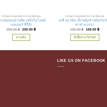
เพิ่มในรายการที่ชื่นชอบ
เพิ่มในรายการที่ชื่น
วรรณกรรมแปลจากภาษาอังกฤษ
วรรณกรรมแปลจากภาษาอังกฤษ
้าแซมจอมอำมหิต (หนึ่งในโอลด์
เดซี่ ดอว์สัน เด็กหญิงช่างฝันกับเจ้า
เยลเลอร์ ซีรี่ส์)
ขาช่างเจรจา
Original
Current
Original
Curr
250.00
฿
200.00
฿
135.00
฿
108.00
฿
price
price
price
price
was:
is:
was:
is:
อ่านเพิ่ม
สั่งซื้อทางเว็บไซต์
250.00 ฿.
200.00 ฿.
135.00 ฿.
108.
LIKE US ON FACEBOOK