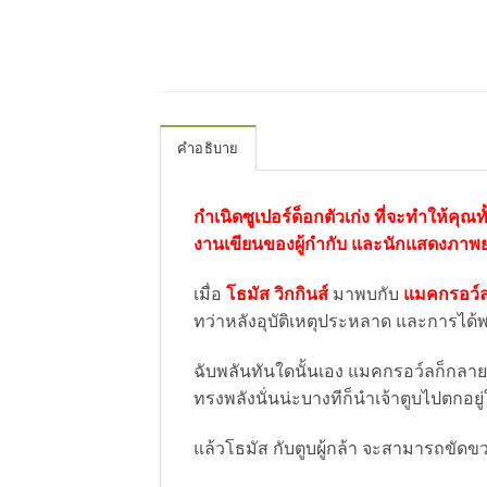
คำอธิบาย
กำเนิดซูเปอร์ด็อกตัวเก่ง ที่จะทำให้คุณ
งานเขียนของผู้กำกับ และนักแสดงภาพยน
เมื่อ
โธมัส วิกกินส์
มาพบกับ
แมคกรอว์
ทว่าหลังอุบัติเหตุประหลาด และการได้
ฉับพลันทันใดนั้นเอง แมคกรอว์ลก็กลา
ทรงพลังนั่นน่ะบางทีก็นำเจ้าตูบไปตกอยู
แล้วโธมัส กับตูบผู้กล้า จะสามารถขัดข