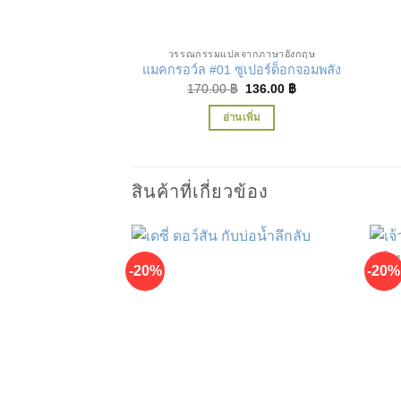
วรรณกรรมแปลจากภาษาอังกฤษ
แมคกรอว์ล #01 ซูเปอร์ด็อกจอมพลัง
Original
Current
170.00
฿
136.00
฿
price
price
was:
is:
อ่านเพิ่ม
170.00 ฿.
136.00 ฿.
สินค้าที่เกี่ยวข้อง
-20%
-20%