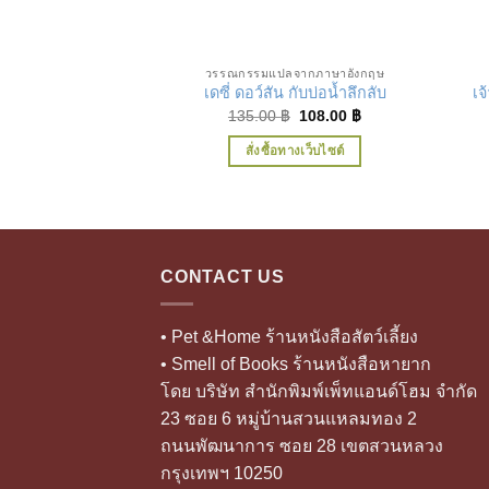
เพิ่มในรายการที่ชื่นชอบ
วรรณกรรมแปลจากภาษาอังกฤษ
เจ
เดซี่ ดอว์สัน กับบ่อน้ำลึกลับ
Original
Current
135.00
฿
108.00
฿
price
price
was:
is:
สั่งซื้อทางเว็บไซต์
135.00 ฿.
108.00 ฿.
CONTACT US
• Pet &Home ร้านหนังสือสัตว์เลี้ยง
• Smell of Books ร้านหนังสือหายาก
โดย บริษัท สำนักพิมพ์เพ็ทแอนด์โฮม จำกัด
23 ซอย 6 หมู่บ้านสวนแหลมทอง 2
ถนนพัฒนาการ ซอย 28 เขตสวนหลวง
กรุงเทพฯ 10250