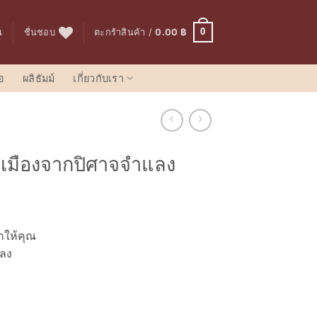
0
น
ชื่นชอบ
ตะกร้าสินค้า /
0.00
฿
อ
ผลิธัมม์
เกี่ยวกับเรา
้เมืองจากปิศาจจำแลง
urrent
rice
ทำให้คุณ
s:
่ลง
40.00 ฿.