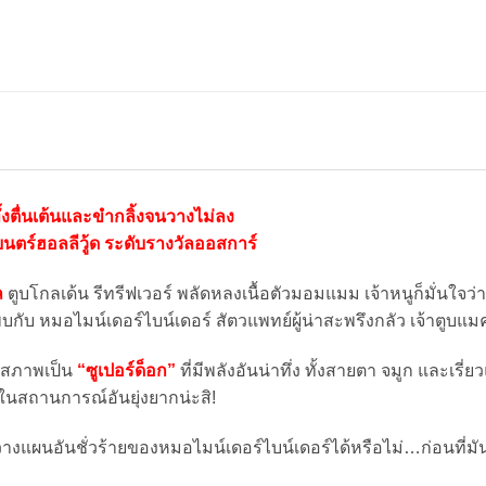
ทั้งตื่นเต้นและขำกลิ้งจนวางไม่ลง
ตร์ฮอลลีวู้ด ระดับรางวัลออสการ์
ล
ตูบโกลเด้น รีทรีฟเวอร์ พลัดหลงเนื้อตัวมอมแมม เจ้าหนูก็มั่นใจว่า
พบกับ หมอไมน์เดอร์ไบน์เดอร์ สัตวแพทย์ผู้น่าสะพรึงกลัว เจ้าตู
ยสภาพเป็น
“ซูเปอร์ด็อก”
ที่มีพลังอันน่าทึ่ง ทั้งสายตา จมูก และเรี่
่ในสถานการณ์อันยุ่งยากน่ะสิ!
วางแผนอันชั่วร้ายของหมอไมน์เดอร์ไบน์เดอร์ได้หรือไม่…ก่อนที่ม