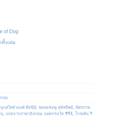
e of Dog
ั้งเล่ม
งกฤษ
สนุกสไตล์วอลต์ ดิสนีย์
,
พลอยชมพู สุคัสถิตย์
,
มิตรภาพ
ชน
,
แปลจากภาษาอังกฤษ
,
แมคกรอว์ล ซีรี่ส์
,
โกลเด้น รี