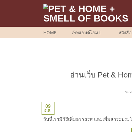
ข้าม
ไป
ยัง
เนื้อหา
HOME
เพ็ทแอนด์โฮม
หนังสื
อ่านเว็บ Pet & Ho
POS
09
ธ.ค.
วันนี้เรามีวิธีเพิ่มอรรถรส และเพิ่มสาระประ