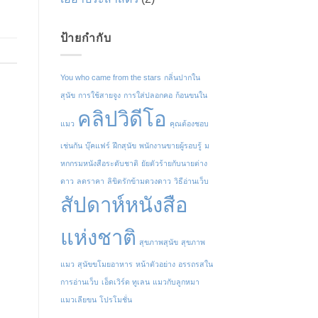
ป้ายกำกับ
You who came from the stars
กลิ่นปากใน
สุนัข
การใช้สายจูง
การใส่ปลอกคอ
ก้อนขนใน
คลิปวิดีโอ
แมว
คุณต้องชอบ
เช่นกัน
บุ๊คแฟร์
ฝึกสุนัข
พนักงานขายผู้รอบรู้
ม
หกกรมหนังสือระดับชาติ
ยัยตัวร้ายกับนายต่าง
ดาว
ลดราคา
ลิขิตรักข้ามดวงดาว
วิธีอ่านเว็บ
สัปดาห์หนังสือ
แห่งชาติ
สุขภาพสุนัข
สุขภาพ
แมว
สุนัขขโมยอาหาร
หน้าตัวอย่าง
อรรถรสใน
การอ่านเว็บ
เอ็ดเวิร์ด ทูเลน
แมวกับลูกหมา
แมวเลียขน
โปรโมชั่น