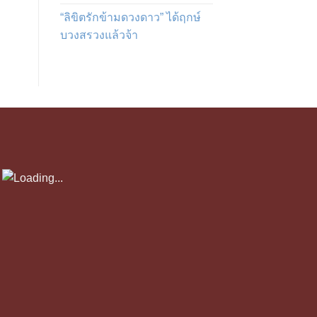
“ลิขิตรักข้ามดวงดาว” ได้ฤกษ์
บวงสรวงแล้วจ้า