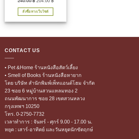
Original
Current
240.00
฿
204.00
฿
price
price
สั่งซื้อทางเว็บไซต์
was:
is:
240.00 ฿.
204.00 ฿.
CONTACT US
• Pet &Home ร้านหนังสือสัตว์เลี้ยง
• Smell of Books ร้านหนังสือหายาก
โดย บริษัท สำนักพิมพ์เพ็ทแอนด์โฮม จำกัด
23 ซอย 6 หมู่บ้านสวนแหลมทอง 2
ถนนพัฒนาการ ซอย 28 เขตสวนหลวง
กรุงเทพฯ 10250
โทร. 0-2750-7732
เวลาทำการ : จันทร์ - ศุกร์ 9.00 - 17.00 น.
หยุด : เสาร์-อาทิตย์ และวันหยุดนักขัตฤกษ์