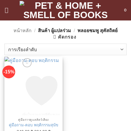
ข้าม
0
ไป
ยัง
เนื้อหา
หน้าหลัก
/
สินค้า ผู้แปลร่วม
/
พลอยชมพู สุคัสถิตย์
คัดกรอง
-15%
เพิ่มในรายการที่ชื่นชอบ
คู่มือการดูแลสัตว์เลี้ยง
คู่มือถาม-ตอบ พฤติกรรมสุนัข