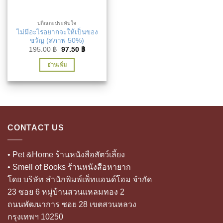
ปกิณกะประทับใจ
ไม่มีอะไรอยากจะให้เป็นของ
ขวัญ (สภาพ 50%)
Original
Current
195.00
฿
97.50
฿
price
price
was:
is:
อ่านเพิ่ม
195.00 ฿.
97.50 ฿.
CONTACT US
• Pet &Home ร้านหนังสือสัตว์เลี้ยง
• Smell of Books ร้านหนังสือหายาก
โดย บริษัท สำนักพิมพ์เพ็ทแอนด์โฮม จำกัด
23 ซอย 6 หมู่บ้านสวนแหลมทอง 2
ถนนพัฒนาการ ซอย 28 เขตสวนหลวง
กรุงเทพฯ 10250