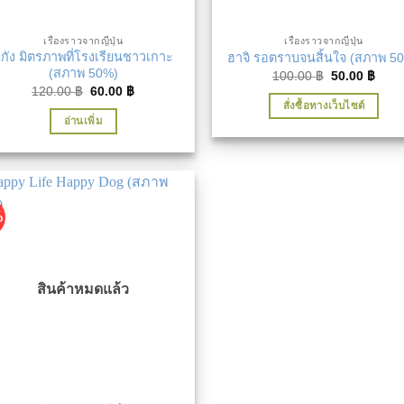
เรื่องราวจากญี่ปุ่น
เรื่องราวจากญี่ปุ่น
ิกัง มิตรภาพที่โรงเรียนชาวเกาะ
ฮาจิ รอตราบจนสิ้นใจ (สภาพ 5
(สภาพ 50%)
Original
Curr
100.00
฿
50.00
฿
price
price
Original
Current
120.00
฿
60.00
฿
was:
is:
price
price
สั่งซื้อทางเว็บไซต์
100.00 ฿.
50.0
was:
is:
อ่านเพิ่ม
120.00 ฿.
60.00 ฿.
%
สินค้าหมดแล้ว
เพิ่มในรายการที่ชื่นชอบ