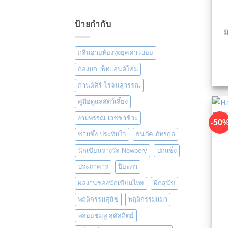
ป้ายกำกับ
ม
กลิ่นอายท้องทุ่งยุคคาวบอย
กองบก.เพ็ทแอนด์โฮม
กานต์สิริ โรจนสุวรรณ
คู่มือดูแลสัตว์เลี้ยง
งามพรรณ เวชชาชีวะ
-50
ซาบซึ้ง ประทับใจ
ธนภัค ภัทรกุล
นักเขียนรางวัล Newbery
ปกแข็ง
ประภาคาร
ปิยะภา
ผลงานของนักเขียนไทย
ฝึกสุนัข
พฤติกรรมสุนัข
พฤติกรรมแมว
พลอยชมพู สุคัสถิตย์