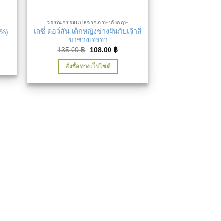
วรรณกรรมแปลจากภาษาอังกฤษ
เดซี่ ดอว์สัน เด็กหญิงช่างฝันกับเจ้าสี่
0%)
ขาช่างเจรจา
ent
Original
Current
135.00
฿
108.00
฿
price
price
0 ฿.
was:
is:
สั่งซื้อทางเว็บไซต์
135.00 ฿.
108.00 ฿.