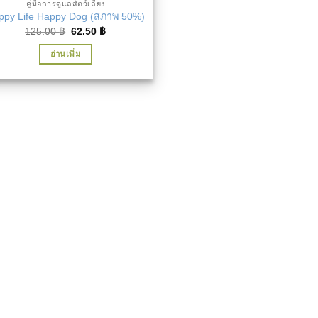
คู่มือการดูแลสัตว์เลี้ยง
ppy Life Happy Dog (สภาพ 50%)
Original
Current
125.00
฿
62.50
฿
price
price
was:
is:
อ่านเพิ่ม
125.00 ฿.
62.50 ฿.