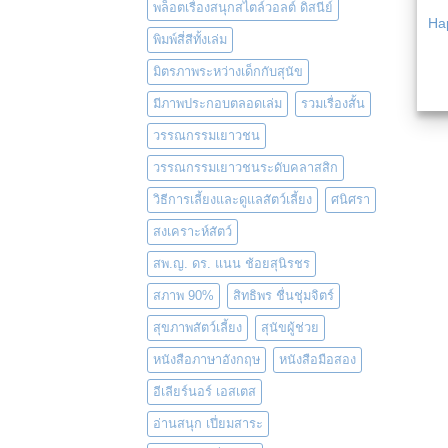
พล็อตเรื่องสนุกสไตล์วอลต์ ดิสนีย์
Ha
พิมพ์สี่สีทั้งเล่ม
มิตรภาพระหว่างเด็กกับสุนัข
มีภาพประกอบตลอดเล่ม
รวมเรื่องสั้น
วรรณกรรมเยาวชน
วรรณกรรมเยาวชนระดับคลาสสิก
วิธีการเลี้ยงและดูแลสัตว์เลี้ยง
ศนิศรา
สงเคราะห์สัตว์
สพ.ญ. ดร. แนน ช้อยสุนิรชร
สภาพ 90%
สิทธิพร ชื่นชุ่มจิตร์
สุขภาพสัตว์เลี้ยง
สุนัขผู้ช่วย
หนังสือภาษาอังกฤษ
หนังสือมือสอง
อีเลียร์นอร์ เอสเตส
อ่านสนุก เปี่ยมสาระ