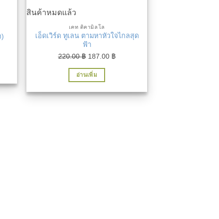
สินค้าหมดแล้ว
เคท ดิคามิลโล
เอ็ดเวิร์ด ทูเลน ตามหาหัวใจไกลสุด
า)
ฟ้า
nt
Original
Current
220.00
฿
187.00
฿
price
price
อ่านเพิ่ม
was:
is:
 ฿.
220.00 ฿.
187.00 ฿.