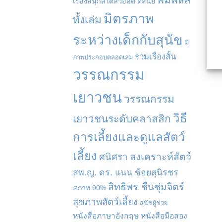
เรื่องสนุกสไตล์วอลต์ ดิสนีย์
มิตรภาพ
ทั้งเล่ม
ระหว่างเด็กกับสุนัข
มี
รวมเรื่องสั้น
ภาพประกอบตลอดเล่ม
วรรณกรรม
เยาวชน
วรรณกรรม
วิธี
เยาวชนระดับคลาสสิก
การเลี้ยงและดูแลสัตว์
เลี้ยง
สงเคราะห์สัตว์
ศนิศรา
สพ.ญ. ดร. แนน ช้อยสุนิรชร
สิทธิพร ชื่นชุ่มจิตร์
สภาพ 90%
สุขภาพสัตว์เลี้ยง
สุนัขผู้ช่วย
หนังสือภาษาอังกฤษ
หนังสือมือสอง