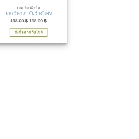
เคท ดิคามิลโล
มนตร์คาถา กับช้างวิเศษ
Original
Current
198.00
฿
168.00
฿
price
price
สั่งซื้อทางเว็บไซต์
was:
is:
198.00 ฿.
168.00 ฿.