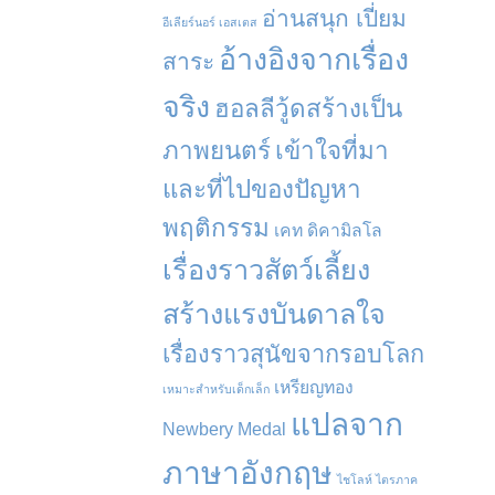
อ่านสนุก เปี่ยม
อีเลียร์นอร์ เอสเตส
อ้างอิงจากเรื่อง
สาระ
จริง
ฮอลลีวู้ดสร้างเป็น
ภาพยนตร์
เข้าใจที่มา
และที่ไปของปัญหา
พฤติกรรม
เคท ดิคามิลโล
เรื่องราวสัตว์เลี้ยง
สร้างแรงบันดาลใจ
เรื่องราวสุนัขจากรอบโลก
เหรียญทอง
เหมาะสำหรับเด็กเล็ก
แปลจาก
Newbery Medal
ภาษาอังกฤษ
ไชโลห์ ไตรภาค