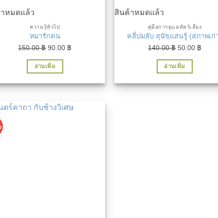
ค้าหมดแล้ว
สินค้าหมดแล้ว
ความรู้ทั่วไป
คู่มือการดูแลสัตว์เลี้ยง
หมารักคน
คลี่ปมลับ สุนัขแสนรู้ (สภาพเก่
Original
Current
Original
Curre
150.00
฿
90.00
฿
140.00
฿
50.00
฿
price
price
price
price
อ่านเพิ่ม
อ่านเพิ่ม
was:
is:
was:
is:
150.00 ฿.
90.00 ฿.
140.00 ฿.
50.00
%
เพิ่มในรายการที่ชื่นชอบ