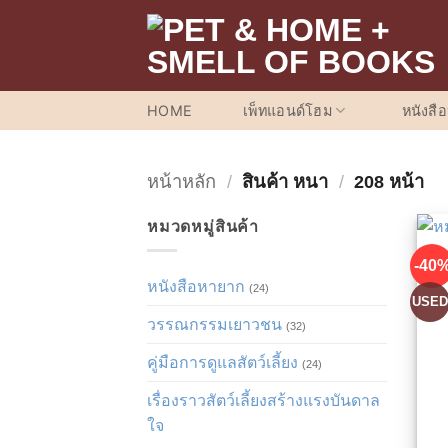
ข้าม
ไป
ยัง
เนื้อหา
HOME
เพ็ทแอนด์โฮม
หนังสื
หน้าหลัก
/
สินค้า หนา
/
208 หน้า
หมวดหมู่สินค้า
-40
หนังสือหายาก
(24)
USE
วรรณกรรมเยาวชน
(32)
คู่มือการดูแลสัตว์เลี้ยง
(24)
เรื่องราวสัตว์เลี้ยงสร้างแรงบันดาล
ใจ