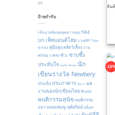
(27)
สิน
ป้ายกำกับ
กอง
กลิ่นอายท้องทุ่งยุคคาวบอย
บก.เพ็ทแอนด์โฮม
กานต์สิริ โรจน
คู่มือดูแลสัตว์เลี้ยง
งาม
สุวรรณ
ซาบซึ้ง
พรรณ เวชชาชีวะ
นัก
ประทับใจ
ธนภัค ภัทรกุล
-15
เขียนรางวัล Newbery
ประภาคาร
ผล
ปกแข็ง
ปิยะภา
งานของนักเขียนไทย
ฝึกสุนัข
พฤติกรรมสุนัข
พฤติกรรม
แมว
พลอยชมพู สุคัสถิตย์
พล็อต
พิมพ์สี่สี