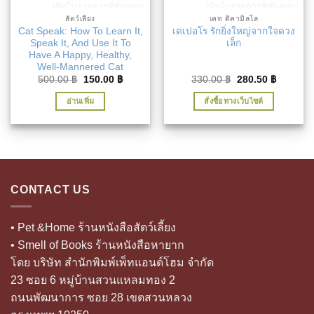
เพิ่มในรายการที่ชื่นชอบ
เพิ่มในรายการที่ชื่นชอบ
สัตว์เลี้ยง
เคท ดิคามิลโล
Cat Speak: How To Learn It,
เดเปอโร รักยิ่งใหญ่จากใจดวง
Speak It, And Use It To
เล็ก
Have A Happy, Healthy,
Well-Mannered Cat
Original
Current
Original
Current
500.00
฿
150.00
฿
330.00
฿
280.50
฿
price
price
price
price
was:
is:
was:
is:
อ่านเพิ่ม
สั่งซื้อทางเว็บไซต์
500.00 ฿.
150.00 ฿.
330.00 ฿.
280.50 ฿
CONTACT US
• Pet &Home ร้านหนังสือสัตว์เลี้ยง
• Smell of Books ร้านหนังสือหายาก
โดย บริษัท สำนักพิมพ์เพ็ทแอนด์โฮม จำกัด
23 ซอย 6 หมู่บ้านสวนแหลมทอง 2
ถนนพัฒนาการ ซอย 28 เขตสวนหลวง