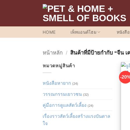
ข้าม
ไป
ยัง
เนื้อหา
HOME
เพ็ทแอนด์โฮม
หนังสื
หน้าหลัก
/
สินค้าที่มีป้ายกำกับ “จีน เ
หมวดหมู่สินค้า
-20
หนังสือหายาก
(24)
วรรณกรรมเยาวชน
(32)
คู่มือการดูแลสัตว์เลี้ยง
(24)
เรื่องราวสัตว์เลี้ยงสร้างแรงบันดาล
ใจ