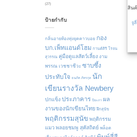
(27)
สิน
ป้ายกำกับ
จู
กอง
กลิ่นอายท้องทุ่งยุคคาวบอย
บก.เพ็ทแอนด์โฮม
กานต์สิริ โรจน
คู่มือดูแลสัตว์เลี้ยง
งาม
สุวรรณ
ซาบซึ้ง
พรรณ เวชชาชีวะ
นัก
ประทับใจ
ธนภัค ภัทรกุล
เขียนรางวัล Newbery
ประภาคาร
ผล
ปกแข็ง
ปิยะภา
งานของนักเขียนไทย
ฝึกสุนัข
พฤติกรรมสุนัข
พฤติกรรม
แมว
พลอยชมพู สุคัสถิตย์
พล็อต
พิมพ์สี่สี