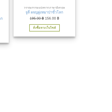
วรรณกรรมแปลจากภาษาอังกฤษ
จูลี่ ผจญฝูงหมาป่าขั้วโลก
Original
Current
195.00
฿
156.00
฿
าก
price
price
ent
สั่งซื้อทางเว็บไซต์
was:
is:
195.00 ฿.
156.00 ฿.
00 ฿.