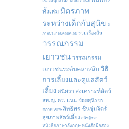
เรื่องสนุกสไตล์วอลต์ ดิสนีย์
มิตรภาพ
ทั้งเล่ม
ระหว่างเด็กกับสุนัข
มี
รวมเรื่องสั้น
ภาพประกอบตลอดเล่ม
วรรณกรรม
เยาวชน
วรรณกรรม
วิธี
เยาวชนระดับคลาสสิก
การเลี้ยงและดูแลสัตว์
เลี้ยง
สงเคราะห์สัตว์
ศนิศรา
สพ.ญ. ดร. แนน ช้อยสุนิรชร
สิทธิพร ชื่นชุ่มจิตร์
สภาพ 90%
สุขภาพสัตว์เลี้ยง
สุนัขผู้ช่วย
หนังสือภาษาอังกฤษ
หนังสือมือสอง