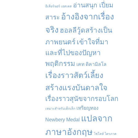
อ่านสนุก เปี่ยม
อีเลียร์นอร์ เอสเตส
อ้างอิงจากเรื่อง
สาระ
จริง
ฮอลลีวู้ดสร้างเป็น
ภาพยนตร์
เข้าใจที่มา
และที่ไปของปัญหา
พฤติกรรม
เคท ดิคามิลโล
เรื่องราวสัตว์เลี้ยง
สร้างแรงบันดาลใจ
เรื่องราวสุนัขจากรอบโลก
เหรียญทอง
เหมาะสำหรับเด็กเล็ก
แปลจาก
Newbery Medal
ภาษาอังกฤษ
ไชโลห์ ไตรภาค