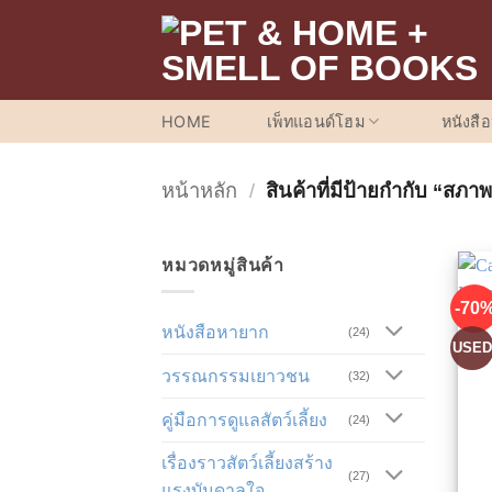
ข้าม
ไป
ยัง
เนื้อหา
HOME
เพ็ทแอนด์โฮม
หนังสื
หน้าหลัก
/
สินค้าที่มีป้ายกำกับ “สภา
หมวดหมู่สินค้า
-70
หนังสือหายาก
(24)
USE
วรรณกรรมเยาวชน
(32)
คู่มือการดูแลสัตว์เลี้ยง
(24)
เรื่องราวสัตว์เลี้ยงสร้าง
(27)
แรงบันดาลใจ