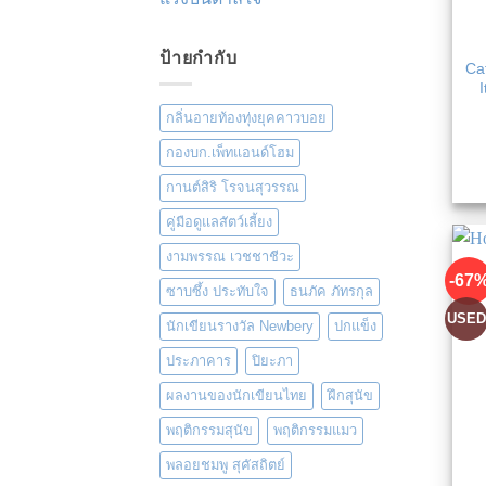
ป้ายกำกับ
Ca
กลิ่นอายท้องทุ่งยุคคาวบอย
กองบก.เพ็ทแอนด์โฮม
กานต์สิริ โรจนสุวรรณ
คู่มือดูแลสัตว์เลี้ยง
งามพรรณ เวชชาชีวะ
-67
ซาบซึ้ง ประทับใจ
ธนภัค ภัทรกุล
USE
นักเขียนรางวัล Newbery
ปกแข็ง
ประภาคาร
ปิยะภา
ผลงานของนักเขียนไทย
ฝึกสุนัข
พฤติกรรมสุนัข
พฤติกรรมแมว
พลอยชมพู สุคัสถิตย์