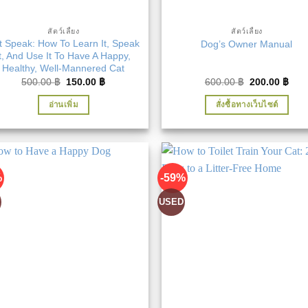
สัตว์เลี้ยง
สัตว์เลี้ยง
t Speak: How To Learn It, Speak
Dog’s Owner Manual
It, And Use It To Have A Happy,
Healthy, Well-Mannered Cat
Original
Current
Original
Curr
500.00
฿
150.00
฿
600.00
฿
200.00
฿
price
price
price
pric
was:
is:
was:
is:
อ่านเพิ่ม
สั่งซื้อทางเว็บไซต์
500.00 ฿.
150.00 ฿.
600.00 ฿.
200.
%
-59%
D
USED
เพิ่มในรายการที่ชื่นชอบ
เพิ่มในรายการที่ชื่