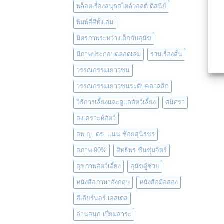
พล็อตเรื่องสนุกสไตล์วอลต์ ดิสนีย์
พิมพ์สี่สีทั้งเล่ม
มิตรภาพระหว่างเด็กกับสุนัข
มีภาพประกอบตลอดเล่ม
รวมเรื่องสั้น
วรรณกรรมเยาวชน
วรรณกรรมเยาวชนระดับคลาสสิก
วิธีการเลี้ยงและดูแลสัตว์เลี้ยง
ศนิศรา
สงเคราะห์สัตว์
สพ.ญ. ดร. แนน ช้อยสุนิรชร
สภาพ 90%
สิทธิพร ชื่นชุ่มจิตร์
สุขภาพสัตว์เลี้ยง
สุนัขผู้ช่วย
หนังสือภาษาอังกฤษ
หนังสือมือสอง
อีเลียร์นอร์ เอสเตส
อ่านสนุก เปี่ยมสาระ