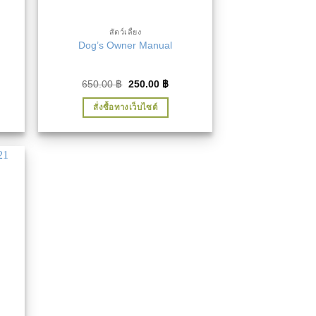
สัตว์เลี้ยง
Dog’s Owner Manual
ent
Original
Current
650.00
฿
250.00
฿
e
price
price
was:
is:
สั่งซื้อทางเว็บไซต์
00 ฿.
650.00 ฿.
250.00 ฿.
นชอบ