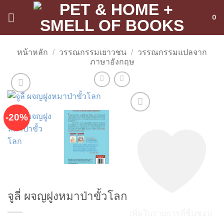
ข้าม
0
ไป
ยัง
เนื้อหา
หน้าหลัก
/
วรรณกรรมเยาวชน
/
วรรณกรรมแปลจาก
ภาษาอังกฤษ
-20%
จูลี่ ผจญฝูงหมาป่าขั้วโลก
เพิ่มในรายการที่ชื่นชอบ