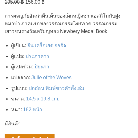
Original
Current
195.00
฿
156.00
฿
price
price
การผจญภัยอันน่าตื่นเต้นของเด็กหญิงชาวเอสกิโมกับฝูง
was:
is:
หมาป่า ภาคแรกของวรรณกรรมไตรภาค วรรณกรรม
195.00 ฿.
156.00 ฿.
เยาวชนรางวัลเหรียญทอง Newbery Medal Book
ผู้เขียน
:
จีน เคร็กเฮด จอร์จ
ผู้แปล
:
ประภาคาร
ผู้แปลร่วม
:
ปิยะภา
แปลจาก
:
Julie of the Woves
รูปแบบ
:
ปกอ่อน พิมพ์ขาวดำทั้งเล่ม
ขนาด
:
14.5 x 19.8 cm.
หนา
:
182 หน้า
มีสินค้า