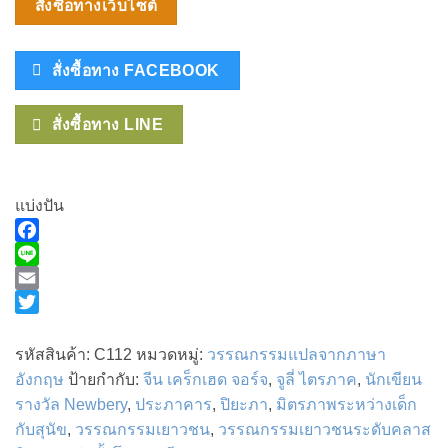
สั่งซื้อทางเว็บไซต์
สั่งซื้อทาง FACEBOOK
สั่งซื้อทาง LINE
แบ่งปัน
Facebook
Line
Email
Twitter
รหัสสินค้า:
C112
หมวดหมู่:
วรรณกรรมแปลจากภาษา
อังกฤษ
ป้ายกำกับ:
จีน เคร็กเฮด จอร์จ
,
จูลี่ ไตรภาค
,
นักเขียน
รางวัล Newbery
,
ประภาคาร
,
ปิยะภา
,
มิตรภาพระหว่างเด็ก
กับสุนัข
,
วรรณกรรมเยาวชน
,
วรรณกรรมเยาวชนระดับคลาส