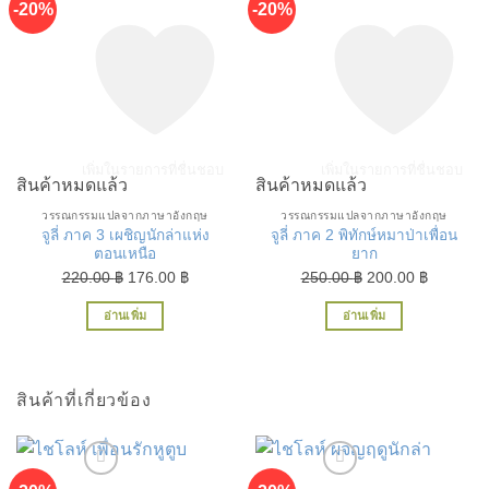
-20%
-20%
เพิ่มในรายการที่ชื่นชอบ
เพิ่มในรายการที่ชื่นชอบ
สินค้าหมดแล้ว
สินค้าหมดแล้ว
วรรณกรรมแปลจากภาษาอังกฤษ
วรรณกรรมแปลจากภาษาอังกฤษ
จูลี่ ภาค 3 เผชิญนักล่าแห่ง
จูลี่ ภาค 2 พิทักษ์หมาป่าเพื่อน
ตอนเหนือ
ยาก
Original
Current
Original
Current
220.00
฿
176.00
฿
250.00
฿
200.00
฿
price
price
price
price
อ่านเพิ่ม
อ่านเพิ่ม
was:
is:
was:
is:
220.00 ฿.
176.00 ฿.
250.00 ฿.
200.00 ฿
สินค้าที่เกี่ยวข้อง