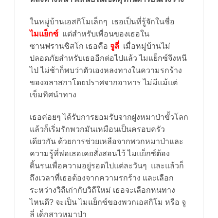
ในหมู่บ้านเอสกิโมเล็กๆ เธอเป็นที่รู้จักในชื่อ
ไมแย็กซ์
แต่สำหรับเพื่อนของเธอใน
ซานฟรานซิสโก เธอคือ
จูลี่
เมื่อหมู่บ้านไม่
ปลอดภัยสำหรับเธออีกต่อไปแล้ว ไมแย็กซ์จึงหนี
ไป ไม่ช้าก็พบว่าตัวเองหลงทางในความรกร้าง
ของอลาสกาโดยปราศจากอาหาร ไม่มีแม้แต่
เข็มทิศนำทาง
เธอค่อยๆ ได้รับการยอมรับจากฝูงหมาป่าขั้วโลก
แล้วก็เริ่มรักพวกมันเหมือนเป็นครอบครัว
เดียวกัน ด้วยการช่วยเหลือจากพวกหมาป่าและ
ความรู้ที่พ่อเธอเคยสั่งสอนไว้ ไมแย็กซ์ต้อง
ดิ้นรนเพื่อความอยู่รอดไปแต่ละวันๆ และแล้วก็
ถึงเวลาที่เธอต้องจากความรกร้าง และเลือก
ระหว่างวิถีเก่ากับวิถีใหม่ เธอจะเลือกหนทาง
ไหนดี? จะเป็น ไมแย็กซ์ของพวกเอสกิโม หรือ จู
ลี่ เด็กสาวหมาป่า