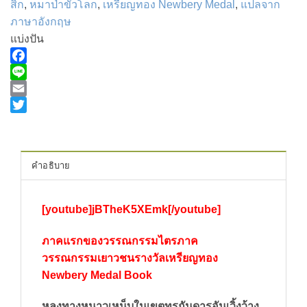
สิก
,
หมาป่าขั้วโลก
,
เหรียญทอง Newbery Medal
,
แปลจาก
ภาษาอังกฤษ
แบ่งปัน
Facebook
Line
Email
Twitter
คำอธิบาย
[youtube]jBTheK5XEmk[/youtube]
ภาคแรกของวรรณกรรมไตรภาค
วรรณกรรมเยาวชนรางวัลเหรียญทอง
Newbery Medal Book
หลงทางหนาวเหน็บในเขตทุรกันดารอันเวิ้งว้าง