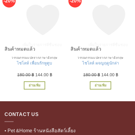
-20%
-20%
เพิ่มในรายการที่ชื่นชอบ
เพิ่มในรายการที่ชื่นชอบ
สินค้าหมดแล้ว
สินค้าหมดแล้ว
วรรณกรรมแปลจากภาษาอังกฤษ
วรรณกรรมแปลจากภาษาอังกฤษ
ไชโลห์ เพื่อนรักหูตูบ
ไชโลห์ ผจญฤดูนักล่า
Original
Current
Original
Current
180.00
฿
144.00
฿
180.00
฿
144.00
฿
price
price
price
price
อ่านเพิ่ม
อ่านเพิ่ม
was:
is:
was:
is:
180.00 ฿.
144.00 ฿.
180.00 ฿.
144.00 ฿
CONTACT US
• Pet &Home ร้านหนังสือสัตว์เลี้ยง