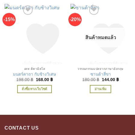
-15%
-20%
สินค้าหมดแล้ว
เพิ่มในรายการที่ชื่นชอบ
เพิ่มในรายการที่ชื่นชอบ
เคท ดิคามิลโล
วรรณกรรมแปลจากภาษาอังกฤษ
มนตร์คาถา กับช้างวิเศษ
ซานต้าสี่ขา
Original
Current
Original
Current
198.00
฿
168.00
฿
180.00
฿
144.00
฿
price
price
price
price
was:
is:
was:
is:
สั่งซื้อทางเว็บไซต์
อ่านเพิ่ม
198.00 ฿.
168.00 ฿.
180.00 ฿.
144.00 ฿
CONTACT US