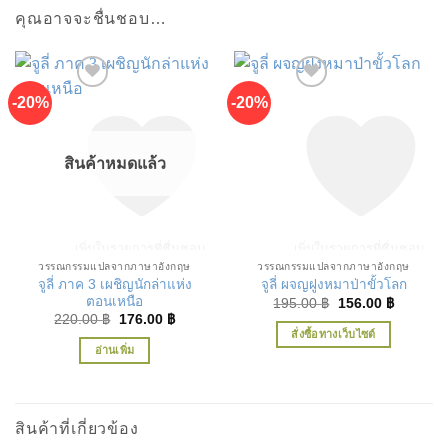
คุณอาจจะชื่นชอบ…
-20%
-20%
สินค้าหมดแล้ว
เพิ่มในรายการที่ชื่นชอบ
เพิ่มในรายการที่ชื่นชอบ
วรรณกรรมแปลจากภาษาอังกฤษ
วรรณกรรมแปลจากภาษาอังกฤษ
จูลี่ ภาค 3 เผชิญนักล่าแห่ง
จูลี่ ผจญฝูงหมาป่าขั้วโลก
ตอนเหนือ
Original
Current
195.00
฿
156.00
฿
price
price
Original
Current
220.00
฿
176.00
฿
was:
is:
price
price
สั่งซื้อทางเว็บไซต์
195.00 ฿.
156.00 ฿
was:
is:
อ่านเพิ่ม
220.00 ฿.
176.00 ฿.
สินค้าที่เกี่ยวข้อง