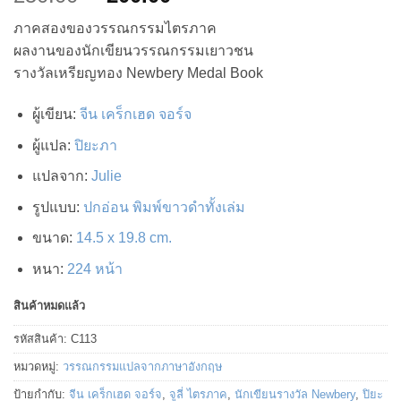
price
price
ภาคสองของวรรณกรรมไตรภาค
was:
is:
ผลงานของนักเขียนวรรณกรรมเยาวชน
250.00 ฿.
200.00 ฿.
รางวัลเหรียญทอง Newbery Medal Book
ผู้เขียน
:
จีน เคร็กเฮด จอร์จ
ผู้แปล
:
ปิยะภา
แปลจาก
:
Julie
รูปแบบ
:
ปกอ่อน พิมพ์ขาวดำทั้งเล่ม
ขนาด
:
14.5 x 19.8 cm.
หนา
:
224 หน้า
สินค้าหมดแล้ว
รหัสสินค้า:
C113
หมวดหมู่:
วรรณกรรมแปลจากภาษาอังกฤษ
ป้ายกำกับ:
จีน เคร็กเฮด จอร์จ
,
จูลี่ ไตรภาค
,
นักเขียนรางวัล Newbery
,
ปิยะ