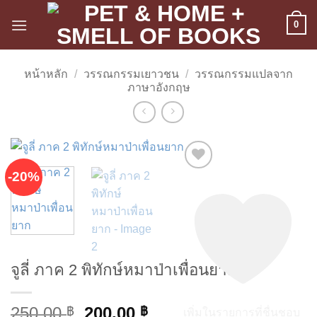
ข้าม
0
ไป
ยัง
เนื้อหา
หน้าหลัก
/
วรรณกรรมเยาวชน
/
วรรณกรรมแปลจาก
ภาษาอังกฤษ
-20%
จูลี่ ภาค 2 พิทักษ์หมาป่าเพื่อนยาก
Original
Current
250.00
200.00
฿
฿
เพิ่มในรายการที่ชื่นชอบ