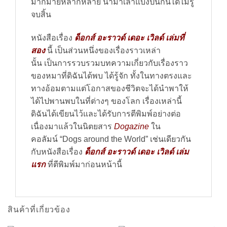
มากมายหลากหลาย
นำมาเล่าแบ่งปันกันได้ไม่รู้
จบสิ้น
หนังสือเรื่อง
ด็อกส์
อะราวด์
เดอะ
เวิลด์
เล่มที่
สอง
นี้
เป็นส่วนหนึ่งของเรื่องราวเหล่า
นั้น
เป็นการรวบรวมบทความเกี่ยวกับเรื่องราว
ของหมาที่ดิฉันได้
พบ
ได้รู้จัก
ทั้งในทางตรงและ
ทางอ้อมตามแต่โอกาสของชีวิตจะได้นำพาให้
ได้ไปพานพบในที่ต่างๆ
ของโลก
เรื่องเหล่านี้
ดิฉันได้เขียนไว้และได้รับการตีพิมพ์อย่างต่อ
เนื่องมาแล้วในนิตยสาร
Dogazine
ใน
คอลัมน์
“Dogs around the World”
เช่นเดียวกัน
กับหนังสือเรื่อง
ด็อกส์
อะราวด์
เดอะ
เวิลด์
เล่ม
แรก
ที่
ตีพิมพ์มาก่อนหน้านี้
สินค้าที่เกี่ยวข้อง