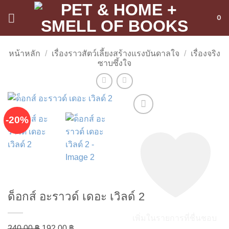
ข้าม
0
ไป
ยัง
เนื้อหา
หน้าหลัก
/
เรื่องราวสัตว์เลี้ยงสร้างแรงบันดาลใจ
/
เรื่องจริง
ซาบซึ้งใจ
-20%
ด็อกส์ อะราวด์ เดอะ เวิลด์ 2
เพิ่มในรายการที่ชื่นชอบ
Original
Current
240.00
฿
192.00
฿