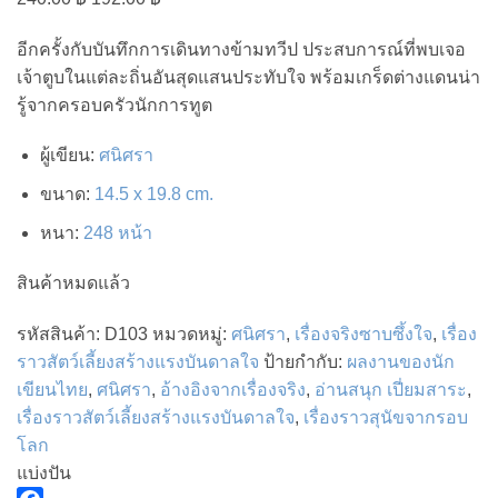
price
price
อีกครั้งกับบันทึกการเดินทางข้ามทวีป ประสบการณ์ที่พบเจอ
was:
is:
เจ้าตูบในแต่ละถิ่นอันสุดแสนประทับใจ พร้อมเกร็ดต่างแดนน่า
240.00 ฿.
192.00 ฿.
รู้จากครอบครัวนักการทูต
ผู้เขียน
:
ศนิศรา
ขนาด
:
14.5 x 19.8 cm.
หนา
:
248 หน้า
สินค้าหมดแล้ว
รหัสสินค้า:
D103
หมวดหมู่:
ศนิศรา
,
เรื่องจริงซาบซึ้งใจ
,
เรื่อง
ราวสัตว์เลี้ยงสร้างแรงบันดาลใจ
ป้ายกำกับ:
ผลงานของนัก
เขียนไทย
,
ศนิศรา
,
อ้างอิงจากเรื่องจริง
,
อ่านสนุก เปี่ยมสาระ
,
เรื่องราวสัตว์เลี้ยงสร้างแรงบันดาลใจ
,
เรื่องราวสุนัขจากรอบ
โลก
แบ่งปัน