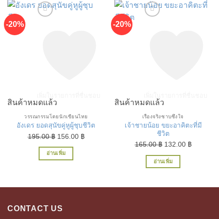
-20%
-20%
เพิ่มในรายการที่ชื่นชอบ
เพิ่มในรายการที่ชื่นชอบ
สินค้าหมดแล้ว
สินค้าหมดแล้ว
วรรณกรรมโดยนักเขียนไทย
เรื่องจริงซาบซึ้งใจ
เจ้าชายน้อย ขยะอาคิตะที่มี
อังเดร ยอดสุนัขคู่หูผู้ชุบชีวิต
ชีวิต
Original
Current
195.00
฿
156.00
฿
Original
Current
165.00
฿
132.00
฿
price
price
อ่านเพิ่ม
price
price
was:
is:
อ่านเพิ่ม
was:
is:
195.00 ฿.
156.00 ฿.
165.00 ฿.
132.00 ฿
CONTACT US