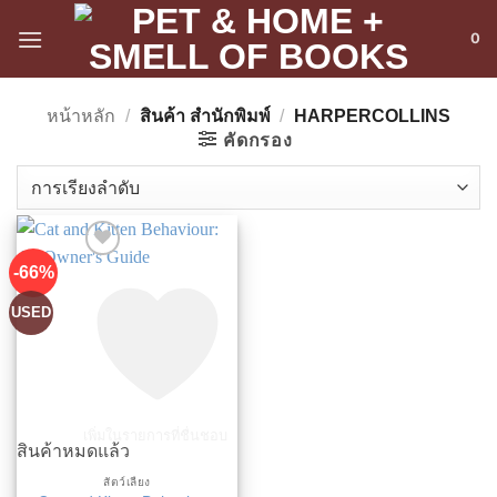
ข้าม
0
ไป
ยัง
เนื้อหา
หน้าหลัก
/
สินค้า สำนักพิมพ์
/
HARPERCOLLINS
คัดกรอง
-66%
USED
เพิ่มในรายการที่ชื่นชอบ
สินค้าหมดแล้ว
สัตว์เลี้ยง