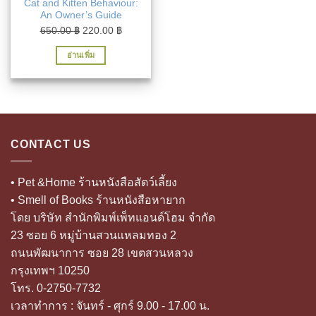
Cat and Kitten Behaviour:
An Owner’s Guide
Original
Current
650.00
฿
220.00
฿
price
price
อ่านเพิ่ม
was:
is:
650.00 ฿.
220.00 ฿.
CONTACT US
• Pet &Home ร้านหนังสือสัตว์เลี้ยง
• Smell of Books ร้านหนังสือหายาก
โดย บริษัท สำนักพิมพ์เพ็ทแอนด์โฮม จำกัด
23 ซอย 6 หมู่บ้านสวนแหลมทอง 2
ถนนพัฒนาการ ซอย 28 เขตสวนหลวง
กรุงเทพฯ 10250
โทร. 0-2750-7732
เวลาทำการ : จันทร์ - ศุกร์ 9.00 - 17.00 น.