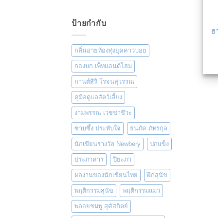
ป้ายกำกับ
ฮ
กลิ่นอายท้องทุ่งยุคคาวบอย
กองบก.เพ็ทแอนด์โฮม
กานต์สิริ โรจนสุวรรณ
คู่มือดูแลสัตว์เลี้ยง
งามพรรณ เวชชาชีวะ
ซาบซึ้ง ประทับใจ
ธนภัค ภัทรกุล
นักเขียนรางวัล Newbery
ปกแข็ง
ประภาคาร
ปิยะภา
ผลงานของนักเขียนไทย
ฝึกสุนัข
พฤติกรรมสุนัข
พฤติกรรมแมว
พลอยชมพู สุคัสถิตย์