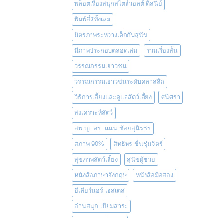
พล็อตเรื่องสนุกสไตล์วอลต์ ดิสนีย์
พิมพ์สี่สีทั้งเล่ม
มิตรภาพระหว่างเด็กกับสุนัข
มีภาพประกอบตลอดเล่ม
รวมเรื่องสั้น
วรรณกรรมเยาวชน
วรรณกรรมเยาวชนระดับคลาสสิก
วิธีการเลี้ยงและดูแลสัตว์เลี้ยง
ศนิศรา
สงเคราะห์สัตว์
สพ.ญ. ดร. แนน ช้อยสุนิรชร
สภาพ 90%
สิทธิพร ชื่นชุ่มจิตร์
สุขภาพสัตว์เลี้ยง
สุนัขผู้ช่วย
หนังสือภาษาอังกฤษ
หนังสือมือสอง
อีเลียร์นอร์ เอสเตส
อ่านสนุก เปี่ยมสาระ