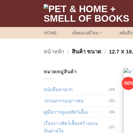
ข้าม
ไป
ยัง
เนื้อหา
HOME
เพ็ทแอนด์โฮม
หนังสื
หน้าหลัก
/
สินค้า ขนาด
/
12.7 X 18
หมวดหมู่สินค้า
-50
หนังสือหายาก
(24)
วรรณกรรมเยาวชน
(32)
คู่มือการดูแลสัตว์เลี้ยง
(24)
เรื่องราวสัตว์เลี้ยงสร้างแรง
(27)
บันดาลใจ