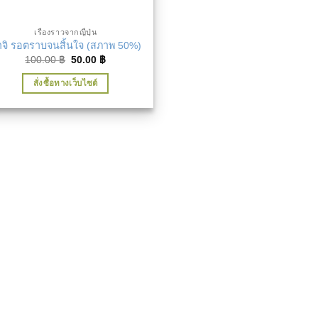
เรื่องราวจากญี่ปุ่น
าจิ รอตราบจนสิ้นใจ (สภาพ 50%)
Original
Current
100.00
฿
50.00
฿
price
price
was:
is:
สั่งซื้อทางเว็บไซต์
100.00 ฿.
50.00 ฿.