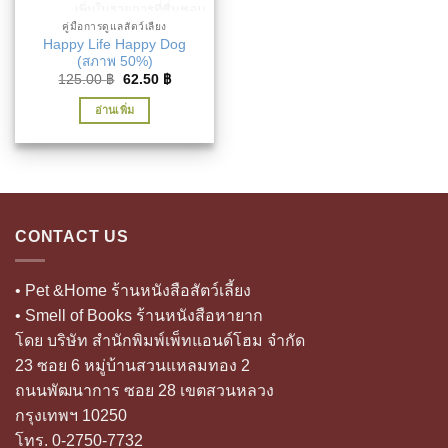
เพิ่มในรายการที่ชื่นชอบ
คู่มือการดูแลสัตว์เลี้ยง
Happy Life Happy Dog
(สภาพ 50%)
Original
Current
125.00
฿
62.50
฿
price
price
was:
is:
อ่านเพิ่ม
125.00 ฿.
62.50 ฿.
CONTACT US
• Pet &Home ร้านหนังสือสัตว์เลี้ยง
• Smell of Books ร้านหนังสือหายาก
โดย บริษัท สำนักพิมพ์เพ็ทแอนด์โฮม จำกัด
23 ซอย 6 หมู่บ้านสวนแหลมทอง 2
ถนนพัฒนาการ ซอย 28 เขตสวนหลวง
กรุงเทพฯ 10250
โทร. 0-2750-7732