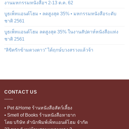
งานมหกรรมหนังสือฯ 2-13 ต.ค. 62
บูธเพ็ทแอนด์โฮม • ลดสูงสุด 35% • มหกรรมหนังสือระดับ
ชาติ 2561
บูธเพ็ทแอนด์โฮม ลดสูงสุด 35% ในงานสัปดาห์หนังสือแห่ง
ชาติ 2561
“ลิขิตรักข้ามดวงดาว” ได้ฤกษ์บวงสรวงแล้วจ้า
CONTACT US
• Pet &Home ร้านหนังสือสัตว์เลี้ยง
• Smell of Books ร้านหนังสือหายาก
โดย บริษัท สำนักพิมพ์เพ็ทแอนด์โฮม จำกัด