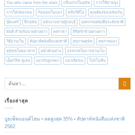
You who came from the stars
กลิ่นปากในสุนัข
การใช้สายจูง
การใส่ปลอกคอ
ก้อนขนในแมว
คลิปวิดีโอ
คุณต้องชอบเช่นกัน
บุ๊คแฟร์
ฝึกสุนัข
พนักงานขายผู้รอบรู้
มหกกรมหนังสือระดับชาติ
ยัยตัวร้ายกับนายต่างดาว
ลดราคา
ลิขิตรักข้ามดวงดาว
วิธีอ่านเว็บ
สัปดาห์หนังสือแห่งชาติ
สุขภาพสุนัข
สุขภาพแมว
สุนัขขโมยอาหาร
หน้าตัวอย่าง
อรรถรสในการอ่านเว็บ
เอ็ดเวิร์ด ทูเลน
แมวกับลูกหมา
แมวเลียขน
โปรโมชั่น
เรื่องล่าสุด
บูธเพ็ทแอนด์โฮม • ลดสูงสุด 35% • สัปดาห์หนังสือแห่งชาติ
2562