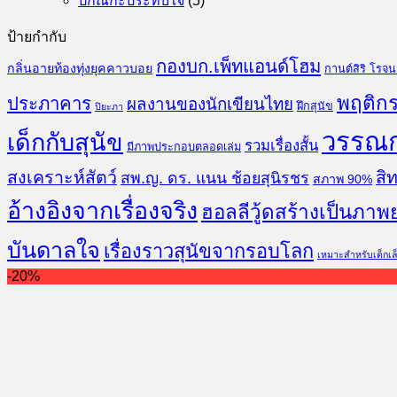
ปกิณกะประทับใจ
(5)
ป้ายกำกับ
กองบก.เพ็ทแอนด์โฮม
กลิ่นอายท้องทุ่งยุคคาวบอย
กานต์สิริ โรจ
พฤติกร
ประภาคาร
ผลงานของนักเขียนไทย
ฝึกสุนัข
ปิยะภา
วรรณ
เด็กกับสุนัข
รวมเรื่องสั้น
มีภาพประกอบตลอดเล่ม
สงเคราะห์สัตว์
สิท
สพ.ญ. ดร. แนน ช้อยสุนิรชร
สภาพ 90%
อ้างอิงจากเรื่องจริง
ฮอลลีวู้ดสร้างเป็นภาพ
บันดาลใจ
เรื่องราวสุนัขจากรอบโลก
เหมาะสำหรับเด็กเล
-20%