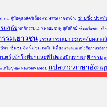
ซาบซึ้ง ประทั
คู่มือดูแลสัตว์เลี้ยง
งามพรรณ เวชชาชีวะ
นสุวรรณ
รมสุนัข
พฤติกรรมแมว
พลอยชมพู สุคัสถิตย์
พล็อตเรื่องสนุกสไตล
กรรมเยาวชน
วรรณกรรมเยาวชนระดับคลาสส
ธิพร ชื่นชุ่มจิตร์
สุขภาพสัตว์เลี้ยง
หนังสือภาษาอังก
สุนัขผู้ช่วย
ยนตร์
เข้าใจที่มาและที่ไปของปัญหาพฤติกรรม
เ
แปลจากภาษาอังกฤ
เหรียญทอง Newbery Medal
็ก