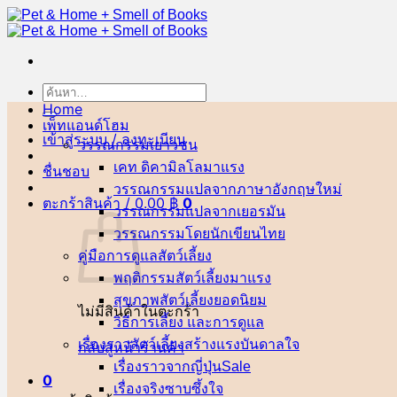
ข้าม
ไป
ยัง
เนื้อหา
ค้นหา:
Home
เพ็ทแอนด์โฮม
เข้าสู่ระบบ / ลงทะเบียน
วรรณกรรมเยาวชน
เคท ดิคามิลโล
ชื่นชอบ
วรรณกรรมแปลจากภาษาอังกฤษ
ตะกร้าสินค้า /
0.00
฿
0
วรรณกรรมแปลจากเยอรมัน
วรรณกรรมโดยนักเขียนไทย
คู่มือการดูแลสัตว์เลี้ยง
พฤติกรรมสัตว์เลี้ยง
สุขภาพสัตว์เลี้ยง
ไม่มีสินค้าในตะกร้า
วิธีการเลี้ยง และการดูแล
เรื่องราวสัตว์เลี้ยงสร้างแรงบันดาลใจ
กลับสู่หน้าร้านค้า
เรื่องราวจากญี่ปุ่น
0
เรื่องจริงซาบซึ้งใจ