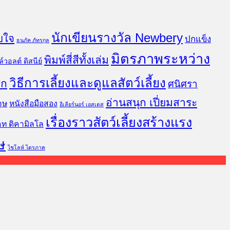
นักเขียนรางวัล Newbery
บใจ
ปกแข็ง
ธนภัค ภัทรกุล
มิตรภาพระหว่าง
พิมพ์สี่สีทั้งเล่ม
์วอลต์ ดิสนีย์
วิธีการเลี้ยงและดูแลสัตว์เลี้ยง
ิก
ศนิศรา
อ่านสนุก เปี่ยมสาระ
ฤษ
หนังสือมือสอง
อีเลียร์นอร์ เอสเตส
เรื่องราวสัตว์เลี้ยงสร้างแรง
คท ดิคามิลโล
ษ
ไชโลห์ ไตรภาค