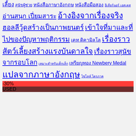
เลี้ยง
หนังสือภาษาอังกฤษ
หนังสือมือสอง
สุนัขผู้ช่วย
อีเลียร์นอร์ เอสเตส
อ้างอิงจากเรื่องจริง
อ่านสนุก เปี่ยมสาระ
ฮอลลีวู้ดสร้างเป็นภาพยนตร์
เข้าใจที่มาและที่
เรื่องราว
ไปของปัญหาพฤติกรรม
เคท ดิคามิลโล
สัตว์เลี้ยงสร้างแรงบันดาลใจ
เรื่องราวสุนัข
จากรอบโลก
เหรียญทอง Newbery Medal
เหมาะสำหรับเด็กเล็ก
แปลจากภาษาอังกฤษ
ไชโลห์ ไตรภาค
-30%
USED