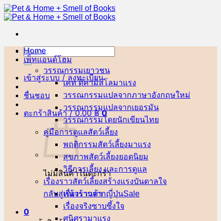
ข้าม
ไป
ยัง
เนื้อหา
Home
ค้นหา:
เพ็ทแอนด์โฮม
วรรณกรรมเยาวชน
เข้าสู่ระบบ / ลงทะเบียน
เคท ดิคามิลโล
ชื่นชอบ
วรรณกรรมแปลจากภาษาอังกฤษ
วรรณกรรมแปลจากเยอรมัน
ตะกร้าสินค้า /
0.00
฿
0
วรรณกรรมโดยนักเขียนไทย
คู่มือการดูแลสัตว์เลี้ยง
พฤติกรรมสัตว์เลี้ยง
สุขภาพสัตว์เลี้ยง
วิธีการเลี้ยง และการดูแล
ไม่มีสินค้าในตะกร้า
เรื่องราวสัตว์เลี้ยงสร้างแรงบันดาลใจ
กลับสู่หน้าร้านค้า
เรื่องราวจากญี่ปุ่น
เรื่องจริงซาบซึ้งใจ
0
ศนิศรา