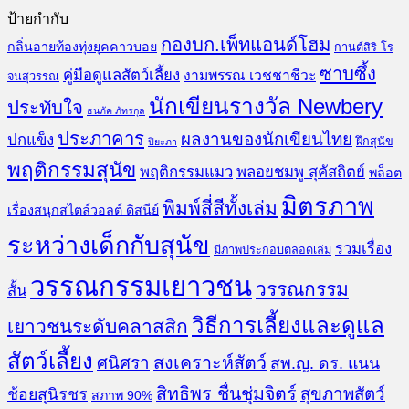
ป้ายกำกับ
กองบก.เพ็ทแอนด์โฮม
กลิ่นอายท้องทุ่งยุคคาวบอย
กานต์สิริ โร
ซาบซึ้ง
คู่มือดูแลสัตว์เลี้ยง
งามพรรณ เวชชาชีวะ
จนสุวรรณ
นักเขียนรางวัล Newbery
ประทับใจ
ธนภัค ภัทรกุล
ประภาคาร
ผลงานของนักเขียนไทย
ปกแข็ง
ฝึกสุนัข
ปิยะภา
พฤติกรรมสุนัข
พฤติกรรมแมว
พลอยชมพู สุคัสถิตย์
พล็อต
มิตรภาพ
พิมพ์สี่สีทั้งเล่ม
เรื่องสนุกสไตล์วอลต์ ดิสนีย์
ระหว่างเด็กกับสุนัข
รวมเรื่อง
มีภาพประกอบตลอดเล่ม
วรรณกรรมเยาวชน
วรรณกรรม
สั้น
วิธีการเลี้ยงและดูแล
เยาวชนระดับคลาสสิก
สัตว์เลี้ยง
สงเคราะห์สัตว์
ศนิศรา
สพ.ญ. ดร. แนน
สิทธิพร ชื่นชุ่มจิตร์
สุขภาพสัตว์
ช้อยสุนิรชร
สภาพ 90%