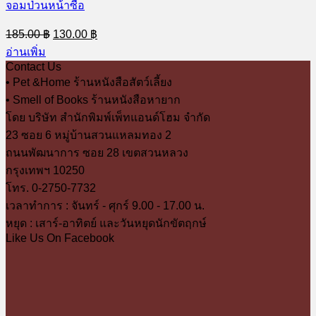
จอมป่วนหน้าซื่อ
Original
Current
185.00
฿
130.00
฿
price
price
อ่านเพิ่ม
was:
is:
Contact Us
185.00 ฿.
130.00 ฿.
• Pet &Home ร้านหนังสือสัตว์เลี้ยง
• Smell of Books ร้านหนังสือหายาก
โดย บริษัท สำนักพิมพ์เพ็ทแอนด์โฮม จำกัด
23 ซอย 6 หมู่บ้านสวนแหลมทอง 2
ถนนพัฒนาการ ซอย 28 เขตสวนหลวง
กรุงเทพฯ 10250
โทร. 0-2750-7732
เวลาทำการ : จันทร์ - ศุกร์ 9.00 - 17.00 น.
หยุด : เสาร์-อาทิตย์ และวันหยุดนักขัตฤกษ์
Like Us On Facebook