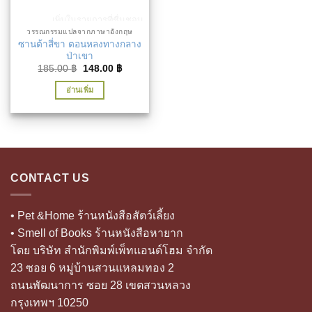
เพิ่มในรายการที่ชื่นชอบ
วรรณกรรมแปลจากภาษาอังกฤษ
ซานต้าสี่ขา ตอนหลงทางกลาง
ป่าเขา
Original
Current
185.00
฿
148.00
฿
price
price
was:
is:
อ่านเพิ่ม
185.00 ฿.
148.00 ฿.
CONTACT US
• Pet &Home ร้านหนังสือสัตว์เลี้ยง
• Smell of Books ร้านหนังสือหายาก
โดย บริษัท สำนักพิมพ์เพ็ทแอนด์โฮม จำกัด
23 ซอย 6 หมู่บ้านสวนแหลมทอง 2
ถนนพัฒนาการ ซอย 28 เขตสวนหลวง
กรุงเทพฯ 10250