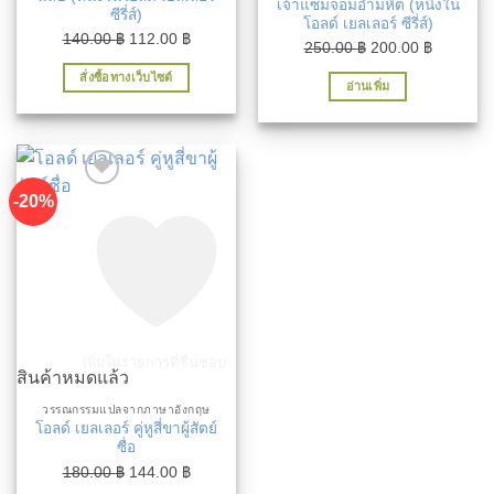
เจ้าแซมจอมอำมหิต (หนึ่งใน
ซีรี่ส์)
โอลด์ เยลเลอร์ ซีรี่ส์)
Original
Current
140.00
฿
112.00
฿
Original
Current
250.00
฿
200.00
฿
price
price
price
price
สั่งซื้อทางเว็บไซต์
was:
is:
อ่านเพิ่ม
was:
is:
140.00 ฿.
112.00 ฿.
250.00 ฿.
200.00 ฿
-20%
เพิ่มในรายการที่ชื่นชอบ
สินค้าหมดแล้ว
วรรณกรรมแปลจากภาษาอังกฤษ
โอลด์ เยลเลอร์ คู่หูสี่ขาผู้สัตย์
ซื่อ
Original
Current
180.00
฿
144.00
฿