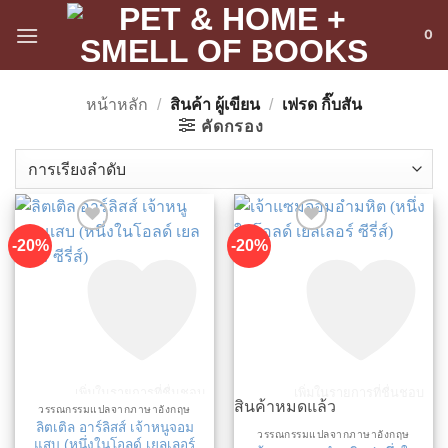
ข้าม
0
ไป
ยัง
เนื้อหา
หน้าหลัก
/
สินค้า ผู้เขียน
/
เฟรด กิ๊บสัน
คัดกรอง
-20%
-20%
เพิ่มในรายการที่ชื่นชอบ
เพิ่มในรายการที่ชื่นชอบ
สินค้าหมดแล้ว
วรรณกรรมแปลจากภาษาอังกฤษ
ลิตเติล อาร์ลิสส์ เจ้าหนูจอม
วรรณกรรมแปลจากภาษาอังกฤษ
แสบ (หนึ่งในโอลด์ เยลเลอร์