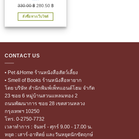
Original
Current
330.00
฿
280.50
฿
price
price
สั่งซื้อทางเว็บไซต์
was:
is:
330.00 ฿.
280.50 ฿.
CONTACT US
• Pet &Home ร้านหนังสือสัตว์เลี้ยง
• Smell of Books ร้านหนังสือหายาก
โดย บริษัท สำนักพิมพ์เพ็ทแอนด์โฮม จำกัด
23 ซอย 6 หมู่บ้านสวนแหลมทอง 2
ถนนพัฒนาการ ซอย 28 เขตสวนหลวง
กรุงเทพฯ 10250
โทร. 0-2750-7732
เวลาทำการ : จันทร์ - ศุกร์ 9.00 - 17.00 น.
หยุด : เสาร์-อาทิตย์ และวันหยุดนักขัตฤกษ์