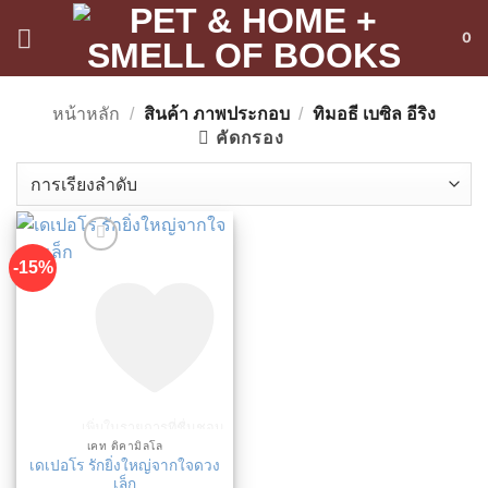
ข้าม
0
ไป
ยัง
เนื้อหา
หน้าหลัก
/
สินค้า ภาพประกอบ
/
ทิมอธี เบซิล อีริง
คัดกรอง
-15%
เพิ่มในรายการที่ชื่นชอบ
เคท ดิคามิลโล
เดเปอโร รักยิ่งใหญ่จากใจดวง
เล็ก