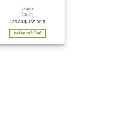
นวนิยาย
ไผ่แดง
Original
Current
195.00
฿
165.00
฿
price
price
สั่งซื้อทางเว็บไซต์
was:
is:
195.00 ฿.
165.00 ฿.