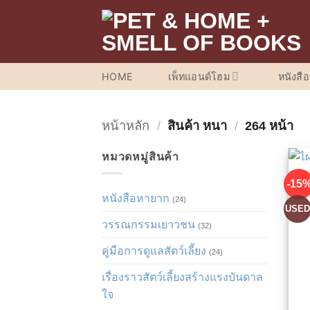
ข้าม
ไป
ยัง
เนื้อหา
HOME
เพ็ทแอนด์โฮม
หนังสื
หน้าหลัก
/
สินค้า หนา
/
264 หน้า
หมวดหมู่สินค้า
-15
หนังสือหายาก
(24)
USE
วรรณกรรมเยาวชน
(32)
คู่มือการดูแลสัตว์เลี้ยง
(24)
เรื่องราวสัตว์เลี้ยงสร้างแรงบันดาล
ใจ