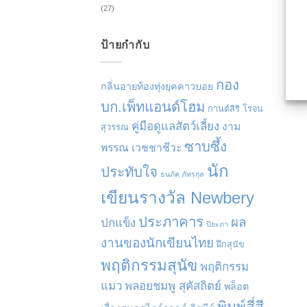
(27)
ป้ายกำกับ
กอง
กลิ่นอายท้องทุ่งยุคคาวบอย
บก.เพ็ทแอนด์โฮม
กานต์สิริ โรจน
คู่มือดูแลสัตว์เลี้ยง
งาม
สุวรรณ
ซาบซึ้ง
พรรณ เวชชาชีวะ
นัก
ประทับใจ
ธนภัค ภัทรกุล
เขียนรางวัล Newbery
ประภาคาร
ผล
ปกแข็ง
ปิยะภา
งานของนักเขียนไทย
ฝึกสุนัข
พฤติกรรมสุนัข
พฤติกรรม
แมว
พลอยชมพู สุคัสถิตย์
พล็อต
พิมพ์สี่สี