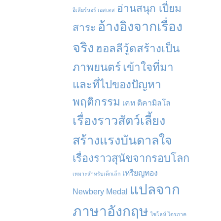
อ่านสนุก เปี่ยม
อีเลียร์นอร์ เอสเตส
อ้างอิงจากเรื่อง
สาระ
จริง
ฮอลลีวู้ดสร้างเป็น
ภาพยนตร์
เข้าใจที่มา
และที่ไปของปัญหา
พฤติกรรม
เคท ดิคามิลโล
เรื่องราวสัตว์เลี้ยง
สร้างแรงบันดาลใจ
เรื่องราวสุนัขจากรอบโลก
เหรียญทอง
เหมาะสำหรับเด็กเล็ก
แปลจาก
Newbery Medal
ภาษาอังกฤษ
ไชโลห์ ไตรภาค