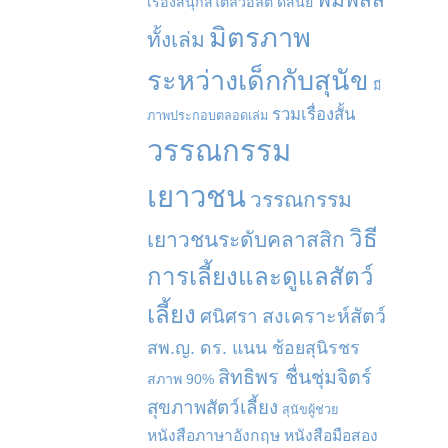
เรื่องสนุกสไตล์วอลต์ ดิสนีย์
มิตรภาพ
ทั้งเล่ม
ระหว่างเด็กกับสุนัข
มี
รวมเรื่องสั้น
ภาพประกอบตลอดเล่ม
วรรณกรรม
เยาวชน
วรรณกรรม
วิธี
เยาวชนระดับคลาสสิก
การเลี้ยงและดูแลสัตว์
เลี้ยง
สงเคราะห์สัตว์
ศนิศรา
สพ.ญ. ดร. แนน ช้อยสุนิรชร
สิทธิพร ชื่นชุ่มจิตร์
สภาพ 90%
สุขภาพสัตว์เลี้ยง
สุนัขผู้ช่วย
หนังสือภาษาอังกฤษ
หนังสือมือสอง