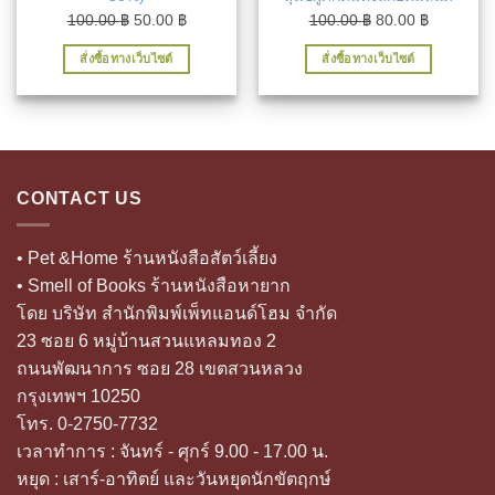
Original
Current
Original
Current
100.00
฿
50.00
฿
100.00
฿
80.00
฿
price
price
price
price
สั่งซื้อทางเว็บไซต์
สั่งซื้อทางเว็บไซต์
was:
is:
was:
is:
100.00 ฿.
50.00 ฿.
100.00 ฿.
80.00 ฿.
CONTACT US
• Pet &Home ร้านหนังสือสัตว์เลี้ยง
• Smell of Books ร้านหนังสือหายาก
โดย บริษัท สำนักพิมพ์เพ็ทแอนด์โฮม จำกัด
23 ซอย 6 หมู่บ้านสวนแหลมทอง 2
ถนนพัฒนาการ ซอย 28 เขตสวนหลวง
กรุงเทพฯ 10250
โทร. 0-2750-7732
เวลาทำการ : จันทร์ - ศุกร์ 9.00 - 17.00 น.
หยุด : เสาร์-อาทิตย์ และวันหยุดนักขัตฤกษ์