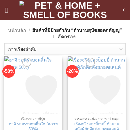
ข้าม
0
ไป
ยัง
เนื้อหา
หน้าหลัก
/
สินค้าที่มีป้ายกำกับ “ตำนานสุนัขยอดกตัญญู”
คัดกรอง
-50%
-20%
เพิ่มในรายการที่ชื่นชอบ
เพิ่มในรายการที่ชื่นชอบ
เรื่องราวจากญี่ปุ่น
วรรณกรรมแปลจากภาษาอังกฤษ
ฮาจิ รอตราบจนสิ้นใจ (สภาพ
เรื่องจริงของบ็อบบี้ ตำนาน
50%)
สุนัขผู้ภักดีแห่งสกอตแลนด์