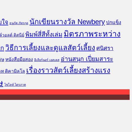
นักเขียนรางวัล Newbery
บใจ
ปกแข็ง
ธนภัค ภัทรกุล
มิตรภาพระหว่าง
พิมพ์สี่สีทั้งเล่ม
์วอลต์ ดิสนีย์
วิธีการเลี้ยงและดูแลสัตว์เลี้ยง
ิก
ศนิศรา
อ่านสนุก เปี่ยมสาระ
ฤษ
หนังสือมือสอง
อีเลียร์นอร์ เอสเตส
เรื่องราวสัตว์เลี้ยงสร้างแรง
คท ดิคามิลโล
ษ
ไชโลห์ ไตรภาค