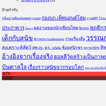
ปกิณกะประทับใจ
(5)
ป้ายกำกับ
กองบก.เพ็ทแอนด์โฮม
กลิ่นอายท้องทุ่งยุคคาวบอย
กานต์สิริ โรจ
พฤติกร
ประภาคาร
ผลงานของนักเขียนไทย
ฝึกสุนัข
ปิยะภา
วรรณ
เด็กกับสุนัข
รวมเรื่องสั้น
มีภาพประกอบตลอดเล่ม
สงเคราะห์สัตว์
สิท
สพ.ญ. ดร. แนน ช้อยสุนิรชร
สภาพ 90%
อ้างอิงจากเรื่องจริง
ฮอลลีวู้ดสร้างเป็นภาพ
บันดาลใจ
เรื่องราวสุนัขจากรอบโลก
เหมาะสำหรับเด็กเล
-67%
USED