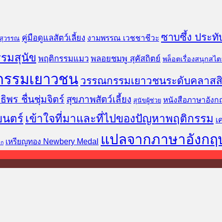
ซาบซึ้ง ประทั
คู่มือดูแลสัตว์เลี้ยง
งามพรรณ เวชชาชีวะ
นสุวรรณ
รมสุนัข
พฤติกรรมแมว
พลอยชมพู สุคัสถิตย์
พล็อตเรื่องสนุกสไตล
กรรมเยาวชน
วรรณกรรมเยาวชนระดับคลาสส
ธิพร ชื่นชุ่มจิตร์
สุขภาพสัตว์เลี้ยง
หนังสือภาษาอังก
สุนัขผู้ช่วย
ยนตร์
เข้าใจที่มาและที่ไปของปัญหาพฤติกรรม
เ
แปลจากภาษาอังกฤ
เหรียญทอง Newbery Medal
็ก