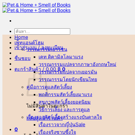
ข้าม
ไป
ยัง
เนื้อหา
ค้นหา:
Home
เพ็ทแอนด์โฮม
เข้าสู่ระบบ / ลงทะเบียน
วรรณกรรมเยาวชน
เคท ดิคามิลโล
ชื่นชอบ
วรรณกรรมแปลจากภาษาอังกฤษ
ตะกร้าสินค้า /
0.00
฿
0
วรรณกรรมแปลจากเยอรมัน
วรรณกรรมโดยนักเขียนไทย
คู่มือการดูแลสัตว์เลี้ยง
พฤติกรรมสัตว์เลี้ยง
สุขภาพสัตว์เลี้ยง
ไม่มีสินค้าในตะกร้า
วิธีการเลี้ยง และการดูแล
เรื่องราวสัตว์เลี้ยงสร้างแรงบันดาลใจ
กลับสู่หน้าร้านค้า
เรื่องราวจากญี่ปุ่น
0
เรื่องจริงซาบซึ้งใจ