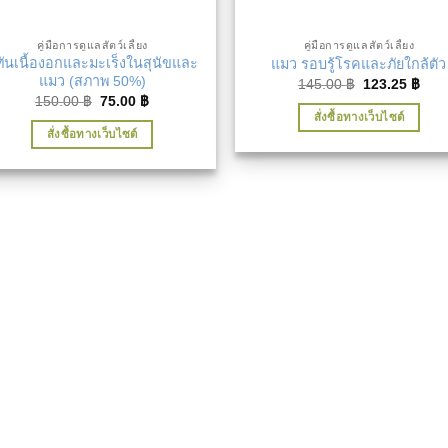
คู่มือการดูแลสัตว์เลี้ยง
คู่มือการดูแลสัตว์เลี้ยง
้ทันเนื้องอกและมะเร็งในสุนัขและ
แมว รอบรู้โรคและภัยใกล้ตัว
แมว (สภาพ 50%)
Original
Curr
145.00
฿
123.25
฿
price
pric
Original
Current
150.00
฿
75.00
฿
was:
is:
price
price
สั่งซื้อทางเว็บไซต์
145.00 ฿.
123.
was:
is:
สั่งซื้อทางเว็บไซต์
150.00 ฿.
75.00 ฿.