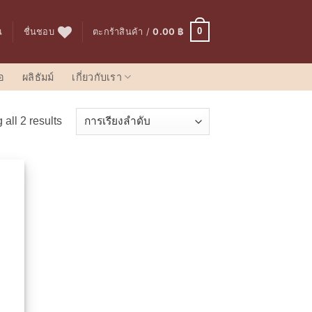
0
น
ชื่นชอบ
ตะกร้าสินค้า /
0.00
฿
อ
ผลิธัมม์
เกี่ยวกับเรา
all 2 results
่มใน
ยการ
ชื่น
อบ