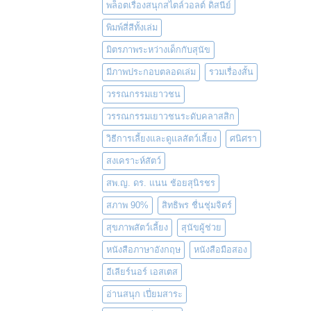
พล็อตเรื่องสนุกสไตล์วอลต์ ดิสนีย์
พิมพ์สี่สีทั้งเล่ม
มิตรภาพระหว่างเด็กกับสุนัข
มีภาพประกอบตลอดเล่ม
รวมเรื่องสั้น
วรรณกรรมเยาวชน
วรรณกรรมเยาวชนระดับคลาสสิก
วิธีการเลี้ยงและดูแลสัตว์เลี้ยง
ศนิศรา
สงเคราะห์สัตว์
สพ.ญ. ดร. แนน ช้อยสุนิรชร
สภาพ 90%
สิทธิพร ชื่นชุ่มจิตร์
สุขภาพสัตว์เลี้ยง
สุนัขผู้ช่วย
หนังสือภาษาอังกฤษ
หนังสือมือสอง
อีเลียร์นอร์ เอสเตส
อ่านสนุก เปี่ยมสาระ