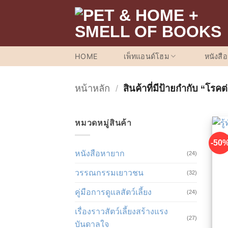
ข้าม
ไป
ยัง
เนื้อหา
HOME
เพ็ทแอนด์โฮม
หนังสื
หน้าหลัก
/
สินค้าที่มีป้ายกำกับ “โรค
หมวดหมู่สินค้า
-50
หนังสือหายาก
(24)
วรรณกรรมเยาวชน
(32)
คู่มือการดูแลสัตว์เลี้ยง
(24)
เรื่องราวสัตว์เลี้ยงสร้างแรง
(27)
บันดาลใจ