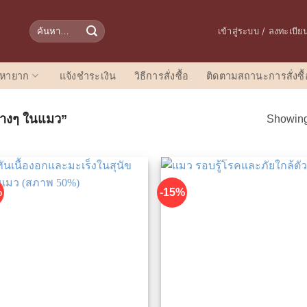
ค้นหา:
เข้าสู่ระบบ / ลงทะเบีย
อหายาก
แจ้งชำระเงิน
วิธีการสั่งซื้อ
ติดตามสถานะการสั่งซื้
ต่างๆ ในแมว”
Showing 
%
-15%
เพิ่มใน
เพิ
รายการ
รา
ที่ชื่น
ที่
ชอบ
ช