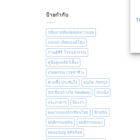
ป้ายกำกับ
รู
กลิ่นอายท้องทุ่งยุคคาวบอย
กองบก.เพ็ทแอนด์โฮม
กานต์สิริ โรจนสุวรรณ
คู่มือดูแลสัตว์เลี้ยง
งามพรรณ เวชชาชีวะ
ซาบซึ้ง ประทับใจ
ธนภัค ภัทรกุล
นักเขียนรางวัล Newbery
ปกแข็ง
ประภาคาร
ปิยะภา
ผลงานของนักเขียนไทย
ฝึกสุนัข
พฤติกรรมสุนัข
พฤติกรรมแมว
พลอยชมพู สุคัสถิตย์