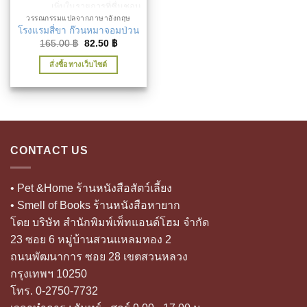
เพิ่มในรายการที่ชื่นชอบ
วรรณกรรมแปลจากภาษาอังกฤษ
โรงแรมสี่ขา ก๊วนหมาจอมป่วน
Original
Current
165.00
฿
82.50
฿
price
price
was:
is:
สั่งซื้อทางเว็บไซต์
165.00 ฿.
82.50 ฿.
CONTACT US
• Pet &Home ร้านหนังสือสัตว์เลี้ยง
• Smell of Books ร้านหนังสือหายาก
โดย บริษัท สำนักพิมพ์เพ็ทแอนด์โฮม จำกัด
23 ซอย 6 หมู่บ้านสวนแหลมทอง 2
ถนนพัฒนาการ ซอย 28 เขตสวนหลวง
กรุงเทพฯ 10250
โทร. 0-2750-7732