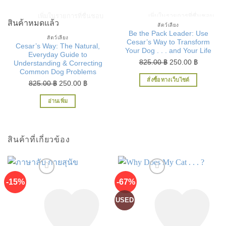
เพิ่มในรายการที่ชื่นชอบ
เพิ่มในรายการที่ชื่นชอบ
สินค้าหมดแล้ว
สัตว์เลี้ยง
Be the Pack Leader: Use
สัตว์เลี้ยง
Cesar’s Way to Transform
Cesar’s Way: The Natural,
Your Dog . . . and Your Life
Everyday Guide to
Original
Current
825.00
฿
250.00
฿
Understanding & Correcting
Common Dog Problems
price
price
สั่งซื้อทางเว็บไซต์
Original
Current
was:
is:
825.00
฿
250.00
฿
price
price
825.00 ฿.
250.00 ฿
อ่านเพิ่ม
was:
is:
825.00 ฿.
250.00 ฿.
สินค้าที่เกี่ยวข้อง
-15%
-67%
USED