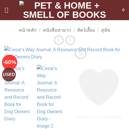
ข้าม
0
ไป
ยัง
เนื้อหา
หน้าหลัก
/
หนังสือหายาก
/
สัตว์เลี้ยง
/
สุนัข
-60%
USED
เพิ่มในรายการที่ชื่นชอบ