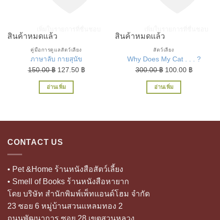
เพิ่มในรายการที่ชื่นชอบ
เพิ่มในรายการที่ชื่นชอบ
สินค้าหมดแล้ว
สินค้าหมดแล้ว
คู่มือการดูแลสัตว์เลี้ยง
สัตว์เลี้ยง
ภาษาลับ กายสุนัข
Why Does My Cat . . . ?
Original
Current
Original
Current
150.00
฿
127.50
฿
300.00
฿
100.00
฿
price
price
price
price
อ่านเพิ่ม
อ่านเพิ่ม
was:
is:
was:
is:
150.00 ฿.
127.50 ฿.
300.00 ฿.
100.00 ฿
CONTACT US
• Pet &Home ร้านหนังสือสัตว์เลี้ยง
• Smell of Books ร้านหนังสือหายาก
โดย บริษัท สำนักพิมพ์เพ็ทแอนด์โฮม จำกัด
23 ซอย 6 หมู่บ้านสวนแหลมทอง 2
ถนนพัฒนาการ ซอย 28 เขตสวนหลวง