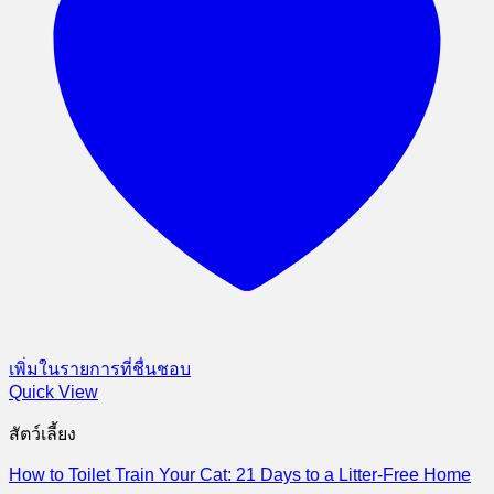
ลงทะเบียน
ต้องการ
อีเมล
*
ต้องการ
รหัสผ่าน
*
Your personal data will be used to support your experience
throughout this website, to manage access to your account,
and for other purposes described in our
นโยบายความเป็น
ส่วนตัว
.
ลงทะเบียน