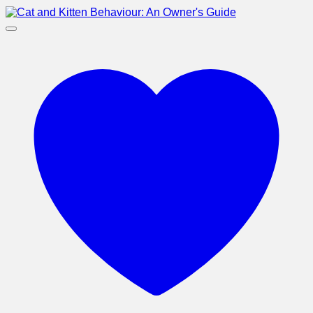
ค้นหา:
Home
เพ็ทแอนด์โฮม
วรรณกรรมเยาวชน
เคท ดิคามิลโล
วรรณกรรมแปลจากภาษาอังกฤษ
วรรณกรรมแปลจากเยอรมัน
วรรณกรรมโดยนักเขียนไทย
คู่มือการดูแลสัตว์เลี้ยง
พฤติกรรมสัตว์เลี้ยง
สุขภาพสัตว์เลี้ยง
วิธีการเลี้ยง และการดูแล
เรื่องราวสัตว์เลี้ยงสร้างแรงบันดาลใจ
เรื่องราวจากญี่ปุ่น
เรื่องจริงซาบซึ้งใจ
ศนิศรา