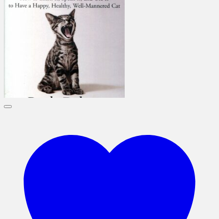
คู่มือถาม-
ตอบ
240.00
฿
พฤติกรรม
Original
Current
204.00
สั่งซื้อทาง
฿
สุนัข
price
price
เว็บไซต์
was:
is:
240.00 ฿.
204.00 ฿.
เพิ่มในรายการที่ชื่นชอบ
Quick View
สินค้าหมดแล้ว
คู่มือการดูแลสัตว์เลี้ยง