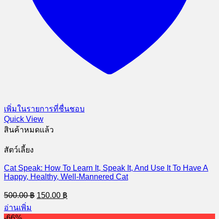
ภาษาลับ กายสุนัข
Original
Current
150.00
฿
127.50
฿
price
price
อ่านเพิ่ม
was:
is:
150.00 ฿.
127.50 ฿.
Contact Us
• Pet &Home ร้านหนังสือสัตว์เลี้ยง
• Smell of Books ร้านหนังสือหายาก
โดย บริษัท สำนักพิมพ์เพ็ทแอนด์โฮม จำกัด
23 ซอย 6 หมู่บ้านสวนแหลมทอง 2
ถนนพัฒนาการ ซอย 28 เขตสวนหลวง
กรุงเทพฯ 10250
โทร. 0-2750-7732
เวลาทำการ : จันทร์ - ศุกร์ 9.00 - 17.00 น.
หยุด : เสาร์-อาทิตย์ และวันหยุดนักขัตฤกษ์
Like Us On Facebook