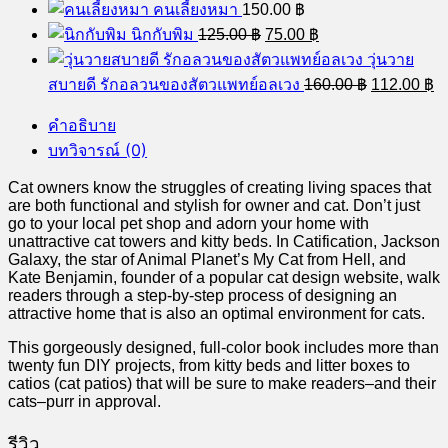
นิกกับพิม
125.00
฿
75.00
฿
price
price
วุ่นวาย
was:
is:
Original
C
สบายดี รักอลวนของสัตวแพทย์อลเวง
160.00
฿
112.00
฿
125.00 ฿.
75.00 ฿.
price
pr
was:
is
คำอธิบาย
160.00 ฿.
11
บทวิจารณ์ (0)
Cat owners know the struggles of creating living spaces that
are both functional and stylish for owner and cat. Don’t just
go to your local pet shop and adorn your home with
unattractive cat towers and kitty beds. In Catification, Jackson
Galaxy, the star of Animal Planet’s My Cat from Hell, and
Kate Benjamin, founder of a popular cat design website, walk
readers through a step-by-step process of designing an
attractive home that is also an optimal environment for cats.
This gorgeously designed, full-color book includes more than
twenty fun DIY projects, from kitty beds and litter boxes to
catios (cat patios) that will be sure to make readers–and their
cats–purr in approval.
รีวิว