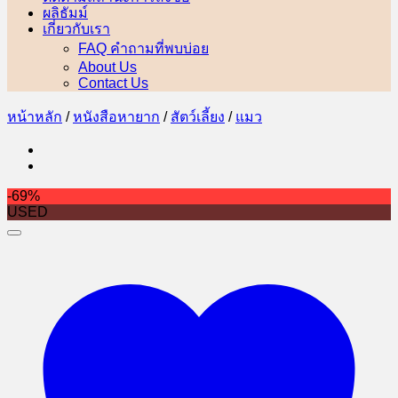
ผลิธัมม์
เกี่ยวกับเรา
FAQ คำถามที่พบบ่อย
About Us
Contact Us
หน้าหลัก
/
หนังสือหายาก
/
สัตว์เลี้ยง
/
แมว
-69%
USED