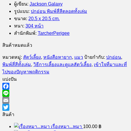
รูปแบบ
:
ปกอ่อน พิมพ์สี่สีตลอดทั้งเล่ม
ขนาด
:
20.5 x 20.5 cm.
หนา
:
304 หน้า
สำนักพิมพ์
:
TarcherPerigee
สินค้าหมดแล้ว
หมวดหมู่:
สัตว์เลี้ยง
,
หนังสือหายาก
,
แมว
ป้ายกำกับ:
ปกอ่อน
,
พิมพ์สี่สีทั้งเล่ม
,
วิธีการเลี้ยงและดูแลสัตว์เลี้ยง
,
เข้าใจที่มาและที่
ไปของปัญหาพฤติกรรม
แบ่งปัน
Facebook
Line
Email
Twitter
สินค้า
เรื่องหมา...หมา
100.00
฿
คนเลี้ยงหมา
150.00
฿
Original
Current