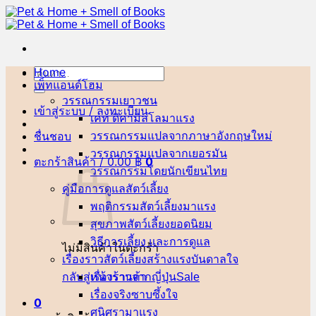
ข้าม
ไป
ยัง
เนื้อหา
Home
ค้นหา:
เพ็ทแอนด์โฮม
วรรณกรรมเยาวชน
เข้าสู่ระบบ / ลงทะเบียน
เคท ดิคามิลโล
ชื่นชอบ
วรรณกรรมแปลจากภาษาอังกฤษ
วรรณกรรมแปลจากเยอรมัน
ตะกร้าสินค้า /
0.00
฿
0
วรรณกรรมโดยนักเขียนไทย
คู่มือการดูแลสัตว์เลี้ยง
พฤติกรรมสัตว์เลี้ยง
สุขภาพสัตว์เลี้ยง
วิธีการเลี้ยง และการดูแล
ไม่มีสินค้าในตะกร้า
เรื่องราวสัตว์เลี้ยงสร้างแรงบันดาลใจ
กลับสู่หน้าร้านค้า
เรื่องราวจากญี่ปุ่น
เรื่องจริงซาบซึ้งใจ
0
ศนิศรา