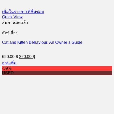
ปกิณกะประทับใจ
หนังสือหายาก
สัตว์เลี้ยง
สุนัข
แมว
ความรู้ทั่วไป
บทความรวมเล่ม
นวนิยาย
นวนิยายไทย
นวนิยายแปล
เรื่องสั้น
เรื่องสั้นไทย
เรื่องสั้นแปล
เรื่องสั้นภาษาอังกฤษ
สารคดี
สัตว์
แจ้งชำระเงิน
วิธีการสั่งซื้อ