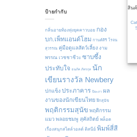
สิน
ป้ายกำกับ
Cat
กอง
กลิ่นอายท้องทุ่งยุคคาวบอย
บก.เพ็ทแอนด์โฮม
กานต์สิริ โรจน
คู่มือดูแลสัตว์เลี้ยง
งาม
สุวรรณ
ซาบซึ้ง
พรรณ เวชชาชีวะ
นัก
ประทับใจ
ธนภัค ภัทรกุล
เขียนรางวัล Newbery
ประภาคาร
ผล
ปกแข็ง
ปิยะภา
งานของนักเขียนไทย
ฝึกสุนัข
พฤติกรรมสุนัข
พฤติกรรม
แมว
พลอยชมพู สุคัสถิตย์
พล็อต
พิมพ์สี่สี
เรื่องสนุกสไตล์วอลต์ ดิสนีย์