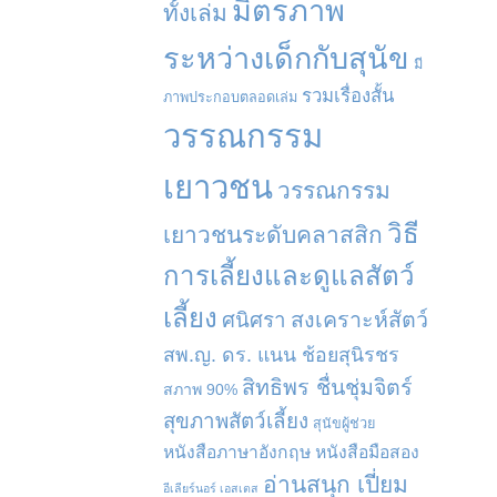
มิตรภาพ
ทั้งเล่ม
ระหว่างเด็กกับสุนัข
มี
รวมเรื่องสั้น
ภาพประกอบตลอดเล่ม
วรรณกรรม
เยาวชน
วรรณกรรม
วิธี
เยาวชนระดับคลาสสิก
การเลี้ยงและดูแลสัตว์
เลี้ยง
สงเคราะห์สัตว์
ศนิศรา
สพ.ญ. ดร. แนน ช้อยสุนิรชร
สิทธิพร ชื่นชุ่มจิตร์
สภาพ 90%
สุขภาพสัตว์เลี้ยง
สุนัขผู้ช่วย
หนังสือภาษาอังกฤษ
หนังสือมือสอง
อ่านสนุก เปี่ยม
อีเลียร์นอร์ เอสเตส