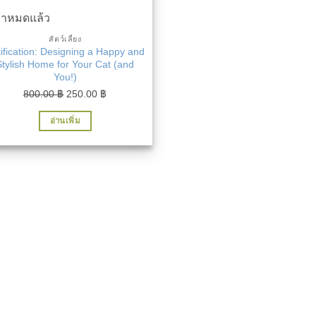
ค้าหมดแล้ว
สัตว์เลี้ยง
ification: Designing a Happy and
Stylish Home for Your Cat (and
You!)
Original
Current
800.00
฿
250.00
฿
price
price
อ่านเพิ่ม
was:
is:
800.00 ฿.
250.00 ฿.