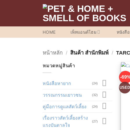
ข้าม
ไป
ยัง
เนื้อหา
HOME
เพ็ทแอนด์โฮม
หนังสื
หน้าหลัก
/
สินค้า สำนักพิมพ์
/
TARC
หมวดหมู่สินค้า
-69
หนังสือหายาก
(24)
USE
วรรณกรรมเยาวชน
(32)
คู่มือการดูแลสัตว์เลี้ยง
(24)
เรื่องราวสัตว์เลี้ยงสร้าง
(27)
แรงบันดาลใจ