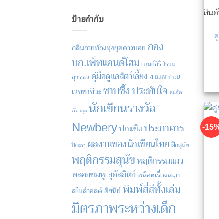
สินค
ป้ายกำกับ
ค
กอง
กลิ่นอายท้องทุ่งยุคคาวบอย
บก.เพ็ทแอนด์โฮม
กานต์สิริ โรจน
คู่มือดูแลสัตว์เลี้ยง
งามพรรณ
สุวรรณ
ซาบซึ้ง ประทับใจ
เวชชาชีวะ
ธนภัค
นักเขียนรางวัล
ภัทรกุล
Newbery
-15
ประภาคาร
ปกแข็ง
ผลงานของนักเขียนไทย
ฝึกสุนัข
ปิยะภา
พฤติกรรมสุนัข
พฤติกรรมแมว
พลอยชมพู สุคัสถิตย์
พล็อตเรื่องสนุก
พิมพ์สี่สีทั้งเล่ม
สไตล์วอลต์ ดิสนีย์
มิตรภาพระหว่างเด็ก