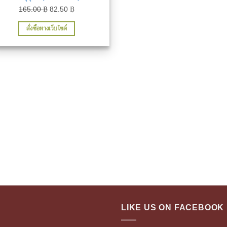
Original
Current
165.00
฿
82.50
฿
price
price
สั่งซื้อทางเว็บไซต์
was:
is:
165.00 ฿.
82.50 ฿.
LIKE US ON FACEBOOK