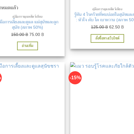
้าหมดแล้ว
คู่มือการดูแลสัตว์เลี้ยง
รู้ทัน 4 โรคร้ายที่พบบ่อยในสุนัขแล
คู่มือการดูแลสัตว์เลี้ยง
: หัวใจ ตับ ไต เบาหวาน (สภาพ 5
ู่มือการเลี้ยงและดูแล แม่สุนัขและลูก
Original
Curre
125.00
฿
62.50
฿
สุนัข (สภาพ 50%)
price
price
Original
Current
150.00
฿
75.00
฿
สั่งซื้อทางเว็บไซต์
was:
is:
price
price
อ่านเพิ่ม
125.00 ฿.
62.50
was:
is:
150.00 ฿.
75.00 ฿.
%
-15%
เพิ่มในรายการที่ชื่นชอบ
เพิ่มในรายการที่ชื