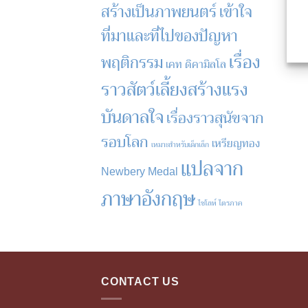
สร้างเป็นภาพยนตร์
เข้าใจ
ที่มาและที่ไปของปัญหา
เรื่อง
พฤติกรรม
เคท ดิคามิลโล
ราวสัตว์เลี้ยงสร้างแรง
บันดาลใจ
เรื่องราวสุนัขจาก
รอบโลก
เหรียญทอง
เหมาะสำหรับเด็กเล็ก
แปลจาก
Newbery Medal
ภาษาอังกฤษ
ไชโลห์ ไตรภาค
CONTACT US