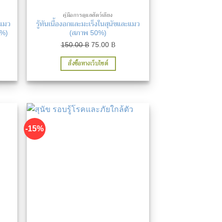
คู่มือการดูแลสัตว์เลี้ยง
ะแมว
รู้ทันเนื้องอกและมะเร็งในสุนัขและแมว
0%)
(สภาพ 50%)
nt
Original
Current
150.00
฿
75.00
฿
price
price
สั่งซื้อทางเว็บไซต์
was:
is:
 ฿.
150.00 ฿.
75.00 ฿.
-15%
่นชอบ
เพิ่มในรายการที่ชื่นชอบ