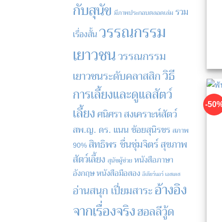
กับสุนัข
รวม
มีภาพประกอบตลอดเล่ม
วรรณกรรม
เรื่องสั้น
เยาวชน
วรรณกรรม
วิธี
เยาวชนระดับคลาสสิก
การเลี้ยงและดูแลสัตว์
-50
เลี้ยง
สงเคราะห์สัตว์
ศนิศรา
สพ.ญ. ดร. แนน ช้อยสุนิรชร
สภาพ
สิทธิพร ชื่นชุ่มจิตร์
สุขภาพ
90%
สัตว์เลี้ยง
หนังสือภาษา
สุนัขผู้ช่วย
อังกฤษ
หนังสือมือสอง
อีเลียร์นอร์ เอสเตส
อ้างอิง
อ่านสนุก เปี่ยมสาระ
จากเรื่องจริง
ฮอลลีวู้ด