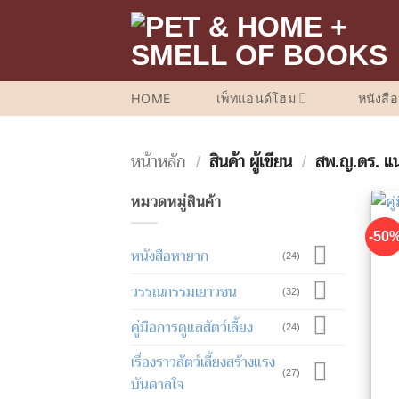
ข้าม
ไป
ยัง
เนื้อหา
HOME
เพ็ทแอนด์โฮม
หนังสื
หน้าหลัก
/
สินค้า ผู้เขียน
/
สพ.ญ.ดร. แน
หมวดหมู่สินค้า
-50
หนังสือหายาก
(24)
วรรณกรรมเยาวชน
(32)
คู่มือการดูแลสัตว์เลี้ยง
(24)
เรื่องราวสัตว์เลี้ยงสร้างแรง
(27)
บันดาลใจ