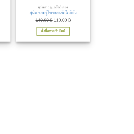
คู่มือการดูแลสัตว์เลี้ยง
สุนัข รอบรู้โรคและภัยใกล้ตัว
ent
Original
Current
140.00
฿
119.00
฿
price
price
สั่งซื้อทางเว็บไซต์
was:
is:
25 ฿.
140.00 ฿.
119.00 ฿.